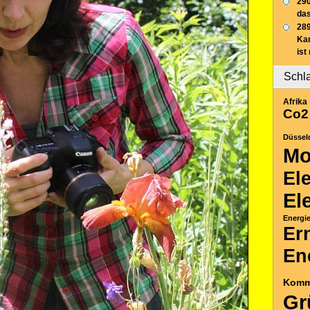
290
das
289
Ka
ist
Schl
Afrika
Co2
Düssel
Mo
El
El
Energi
Er
En
Komm
Gr