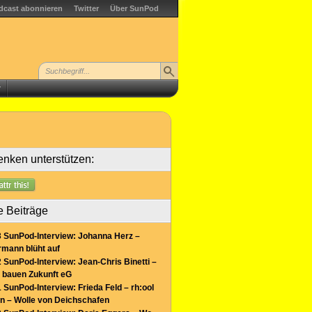
dcast abonnieren
Twitter
Über SunPod
r
nken unterstützen:
e Beiträge
 SunPod-Interview: Johanna Herz –
mann blüht auf
 SunPod-Interview: Jean-Chris Binetti –
 bauen Zukunft eG
 SunPod-Interview: Frieda Feld – rh:ool
n – Wolle von Deichschafen