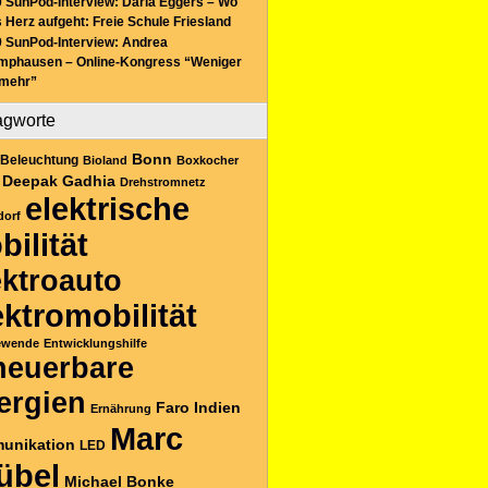
 SunPod-Interview: Daria Eggers – Wo
 Herz aufgeht: Freie Schule Friesland
 SunPod-Interview: Andrea
mphausen – Online-Kongress “Weniger
 mehr”
agworte
Bonn
Beleuchtung
Bioland
Boxkocher
Deepak Gadhia
Drehstromnetz
elektrische
dorf
bilität
ektroauto
ektromobilität
ewende
Entwicklungshilfe
neuerbare
ergien
Faro
Indien
Ernährung
Marc
unikation
LED
übel
Michael Bonke