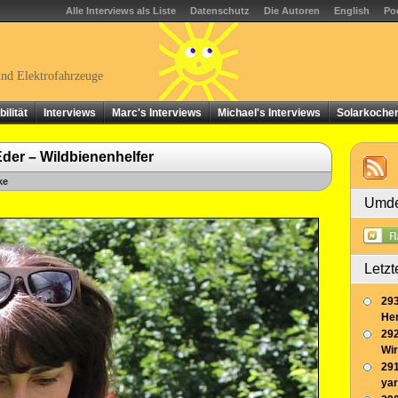
Alle Interviews als Liste
Datenschutz
Die Autoren
English
Po
und Elektrofahrzeuge
ilität
Interviews
Marc's Interviews
Michael's Interviews
Solarkoche
der – Wildbienenhelfer
ke
Umde
Letzt
293
Her
292
Wir
291
yar