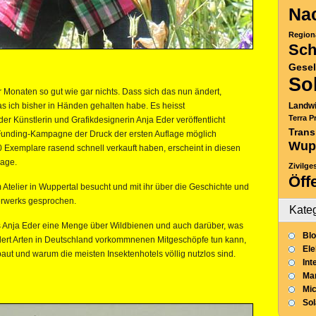
Nac
Region
Sch
Gesel
So
r Monaten so gut wie gar nichts. Dass sich das nun ändert,
 ich bisher in Händen gehalten habe. Es heisst
Landwi
Terra P
er Künstlerin und Grafikdesignerin Anja Eder veröffentlicht
Trans
unding-Kampagne der Druck der ersten Auflage möglich
Wup
 Exemplare rasend schnell verkauft haben, erscheint in diesen
lage.
Zivilge
Öff
 Atelier in Wuppertal besucht und mit ihr über die Geschichte und
erwerks gesprochen.
Kate
 Anja Eder eine Menge über Wildbienen und auch darüber, was
Blo
ndert Arten in Deutschland vorkommnenen Mitgeschöpfe tun kann,
Ele
 baut und warum die meisten Insektenhotels völlig nutzlos sind.
Int
Mar
Mic
So