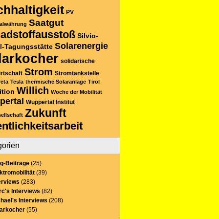
hhaltigkeit
PV
Saatgut
alwährung
adstoffausstoß
Silvio-
Solarenergie
l-Tagungsstätte
larkocher
solidarische
Strom
rtschaft
Stromtankstelle
reta
Tesla
thermische Solaranlage
Tirol
Willich
ition
Woche der Mobilität
pertal
Wuppertal Institut
Zukunft
sellschaft
entlichkeitsarbeit
gorien
g-Beiträge
(25)
ktromobilität
(39)
erviews
(283)
c's Interviews
(82)
hael's Interviews
(208)
larkocher
(55)