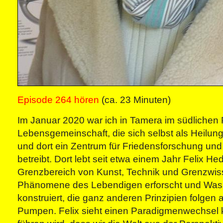
Episode 264 hören
(ca. 23 Minuten)
Im Januar 2020 war ich in Tamera im südlichen P
Lebensgemeinschaft, die sich selbst als Heilun
und dort ein Zentrum für Friedensforschung und
betreibt. Dort lebt seit etwa einem Jahr Felix Hed
Grenzbereich von Kunst, Technik und Grenzwis
Phänomene des Lebendigen erforscht und Wa
konstruiert, die ganz anderen Prinzipien folgen
Pumpen. Felix sieht einen Paradigmenwechsel