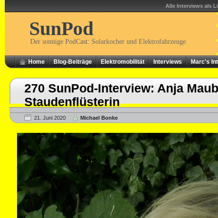
Alle Interviews als L
SunPod
Der sonnige PodCast: Solarkocher und Elektrofahrzeuge
Home
Blog-Beiträge
Elektromobilität
Interviews
Marc's In
270 SunPod-Interview: Anja Maub
Staudenflüsterin
21. Juni 2020
Michael Bonke