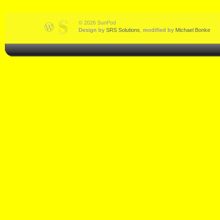
© 2026 SunPod
Design by
SRS Solutions
,
modified by
Michael Bonke