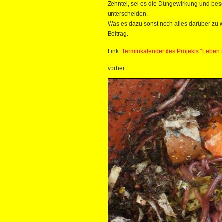
Zehntel, sei es die Düngewirkung und bes
unterscheiden.
Was es dazu sonst noch alles darüber zu w
Beitrag.
Link:
Terminkalender des Projekts “Leben f
vorher: