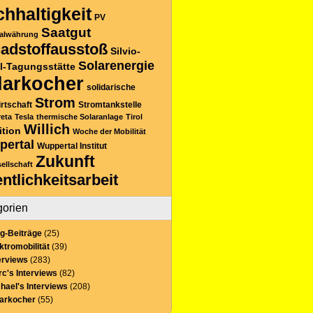
hhaltigkeit
PV
Saatgut
alwährung
adstoffausstoß
Silvio-
Solarenergie
l-Tagungsstätte
larkocher
solidarische
Strom
rtschaft
Stromtankstelle
reta
Tesla
thermische Solaranlage
Tirol
Willich
ition
Woche der Mobilität
pertal
Wuppertal Institut
Zukunft
sellschaft
entlichkeitsarbeit
gorien
g-Beiträge
(25)
ktromobilität
(39)
erviews
(283)
c's Interviews
(82)
hael's Interviews
(208)
larkocher
(55)