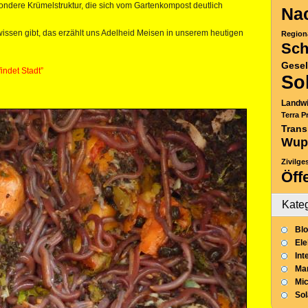
ondere Krümelstruktur, die sich vom Gartenkompost deutlich
Nac
issen gibt, das erzählt uns Adelheid Meisen in unserem heutigen
Region
Sch
Gesel
indet Stadt”
So
Landwi
Terra P
Trans
Wup
Zivilge
Öff
Kate
Blo
Ele
Int
Mar
Mic
So