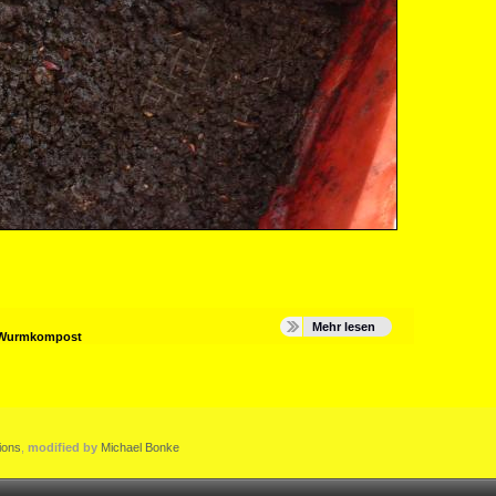
Mehr lesen
Wurmkompost
ions
,
modified by
Michael Bonke