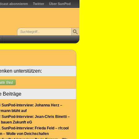
dcast abonnieren
Twitter
Über SunPod
r
nken unterstützen:
e Beiträge
 SunPod-Interview: Johanna Herz –
mann blüht auf
 SunPod-Interview: Jean-Chris Binetti –
 bauen Zukunft eG
 SunPod-Interview: Frieda Feld – rh:ool
n – Wolle von Deichschafen