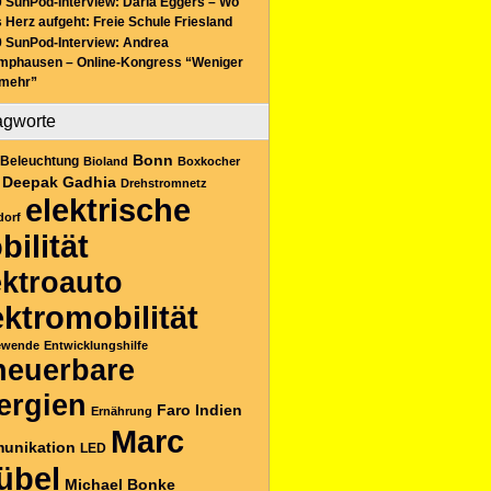
 SunPod-Interview: Daria Eggers – Wo
 Herz aufgeht: Freie Schule Friesland
 SunPod-Interview: Andrea
mphausen – Online-Kongress “Weniger
 mehr”
agworte
Bonn
Beleuchtung
Bioland
Boxkocher
Deepak Gadhia
Drehstromnetz
elektrische
dorf
bilität
ektroauto
ektromobilität
ewende
Entwicklungshilfe
neuerbare
ergien
Faro
Indien
Ernährung
Marc
unikation
LED
übel
Michael Bonke