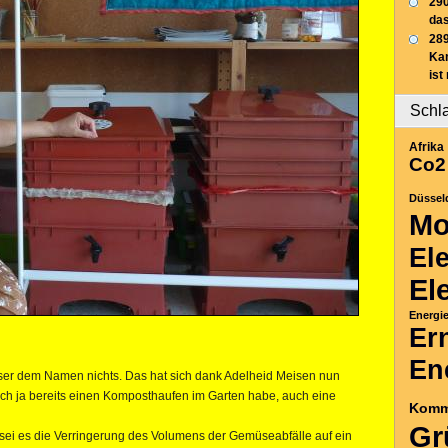
290
das
289
Ka
ist
Schl
Afrika
Co2
Düssel
Mo
El
El
Energi
Er
En
er dem Namen nichts. Das hat sich dank Adelheid Meisen nun
ich ja bereits einen Komposthaufen im Garten habe, auch eine
Komm
Gr
 sei es die Verringerung des Volumens der Gemüseabfälle auf ein