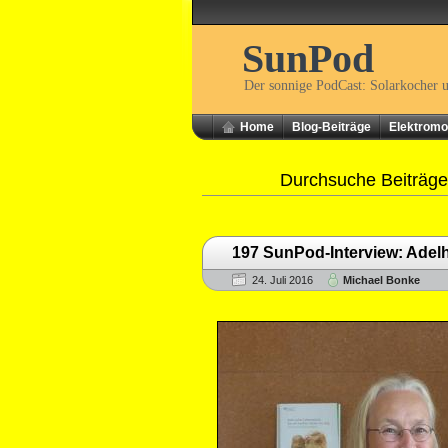
SunPod
Der sonnige PodCast: Solarkocher 
Home
Blog-Beiträge
Elektromob
Durchsuche Beiträge
197 SunPod-Interview: Ade
24. Juli 2016
Michael Bonke