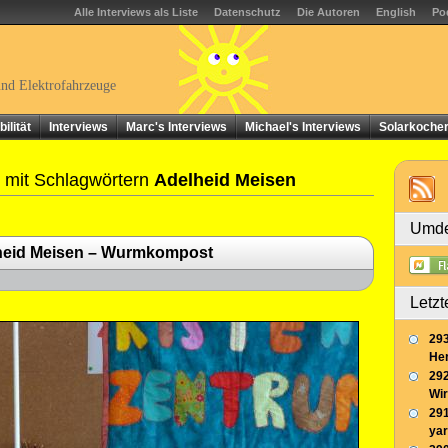
Alle Interviews als Liste
Datenschutz
Die Autoren
English
Po
und Elektrofahrzeuge
ilität
Interviews
Marc's Interviews
Michael's Interviews
Solarkoche
 mit Schlagwörtern
Adelheid Meisen
Umde
lheid Meisen – Wurmkompost
Letzt
293
Her
292
Wir
291
yar