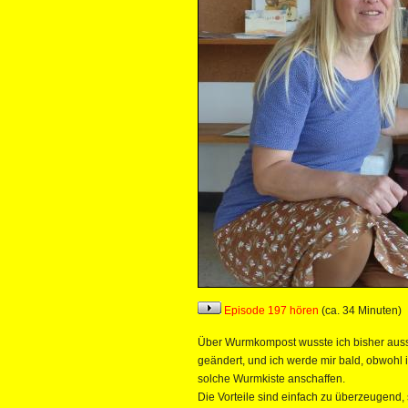
Episode 197 hören
(ca. 34 Minuten)
Über Wurmkompost wusste ich bisher auss
geändert, und ich werde mir bald, obwohl 
solche Wurmkiste anschaffen.
Die Vorteile sind einfach zu überzeugend,