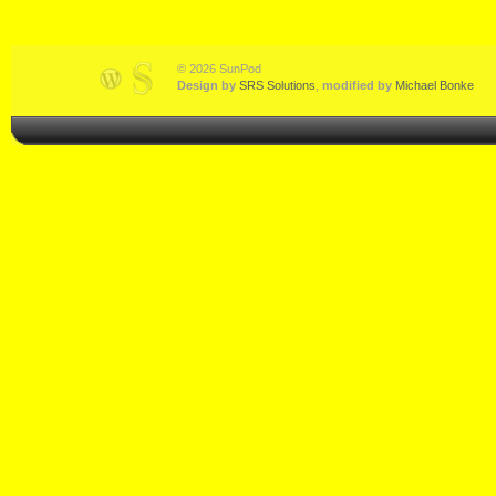
© 2026 SunPod
Design by
SRS Solutions
,
modified by
Michael Bonke