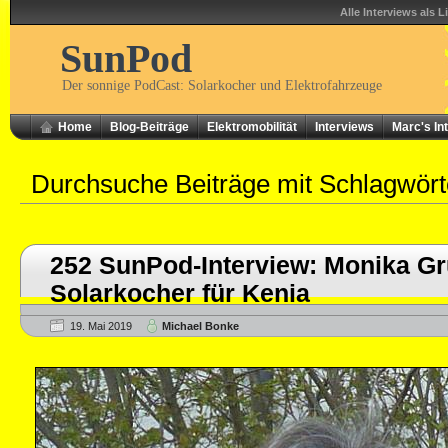
Alle Interviews als L
SunPod
Der sonnige PodCast: Solarkocher und Elektrofahrzeuge
Home
Blog-Beiträge
Elektromobilität
Interviews
Marc's In
Durchsuche Beiträge mit Schlagwör
252 SunPod-Interview: Monika Gr
Solarkocher für Kenia
19. Mai 2019
Michael Bonke