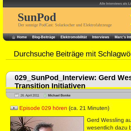
Alle Interviews als L
SunPod
Der sonnige PodCast: Solarkocher und Elektrofahrzeuge
Home
Blog-Beiträge
Elektromobilität
Interviews
Marc's In
Durchsuche Beiträge mit Schlagwö
029_SunPod_Interview: Gerd Wes
Transition Initiativen
26. April 2011
Michael Bonke
Episode 029 hören
(ca. 21 Minuten)
Gerd Wessling aus
wesentlich dazu 