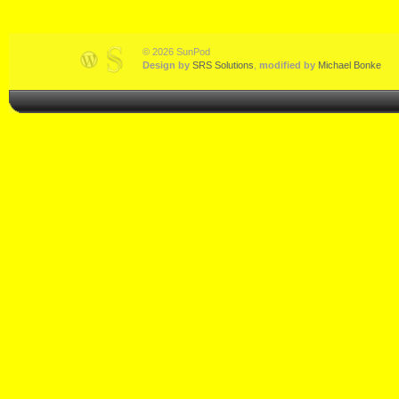
© 2026 SunPod
Design by
SRS Solutions
,
modified by
Michael Bonke