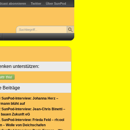
dcast abonnieren
Twitter
Über SunPod
r
nken unterstützen:
e Beiträge
 SunPod-Interview: Johanna Herz –
mann blüht auf
 SunPod-Interview: Jean-Chris Binetti –
 bauen Zukunft eG
 SunPod-Interview: Frieda Feld – rh:ool
n – Wolle von Deichschafen