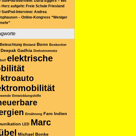
 SunPod-Interview: Daria Eggers – Wo
 Herz aufgeht: Freie Schule Friesland
 SunPod-Interview: Andrea
mphausen – Online-Kongress “Weniger
 mehr”
agworte
Bonn
Beleuchtung
Bioland
Boxkocher
Deepak Gadhia
Drehstromnetz
elektrische
dorf
bilität
ektroauto
ektromobilität
ewende
Entwicklungshilfe
neuerbare
ergien
Faro
Indien
Ernährung
Marc
unikation
LED
übel
Michael Bonke