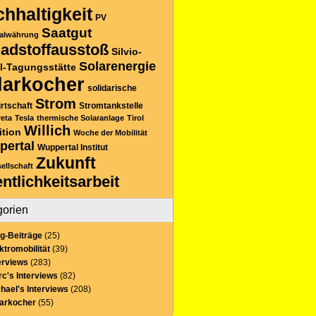
hhaltigkeit
PV
Saatgut
alwährung
adstoffausstoß
Silvio-
Solarenergie
l-Tagungsstätte
larkocher
solidarische
Strom
rtschaft
Stromtankstelle
reta
Tesla
thermische Solaranlage
Tirol
Willich
ition
Woche der Mobilität
pertal
Wuppertal Institut
Zukunft
sellschaft
entlichkeitsarbeit
gorien
g-Beiträge
(25)
ktromobilität
(39)
erviews
(283)
c's Interviews
(82)
hael's Interviews
(208)
larkocher
(55)