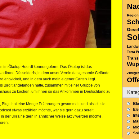
Nac
Region
Sch
Gesel
So
Landwi
Terra P
Trans
Wup
ren im Ökotop Heerdt kennengelernt. Das Ökotop ist das
tadtrand Düsseldorfs, in dem unser Verein das gesamte Gelände
Zivilge
Öff
nd entwickelt, und in dem auch mein eigener Garten liegt.
 Birgit angefangen hatte, zusammen mit einer Gruppe von
inshaus zu kochen, um ihnen so das Ankommen in Deutschland zu
Kate
Blo
 Birgit hat eine Menge Erfahrungen gesammelt, und als ich sie
Ele
Podcast etwas erzählen möchte, war sie gern dazu bereit.
Int
in der Ukraine gern in ähnlicher Weise aktiv werden möchte,
Mar
hören.
Mic
So