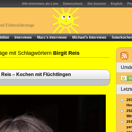
Alle Interviews als Liste
Datenschutz
Die Autoren
English
Po
und Elektrofahrzeuge
ilität
Interviews
Marc's Interviews
Michael's Interviews
Solarkoche
äge mit Schlagwörtern
Birgit Reis
Umde
t Reis – Kochen mit Flüchtlingen
Letzt
293
Her
292
Wir
291
yar