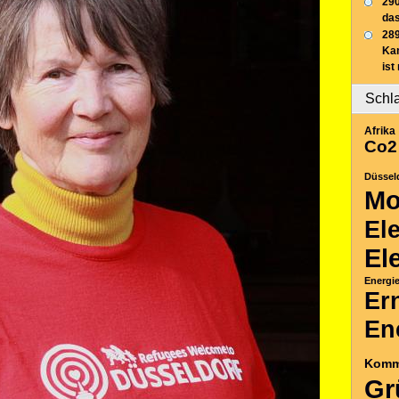
290
das
289
Ka
ist
Schl
Afrika
Co2
Düssel
Mo
El
El
Energi
Er
En
Komm
Gr