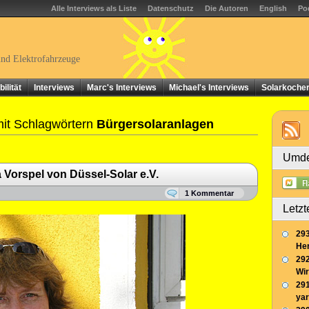
Alle Interviews als Liste
Datenschutz
Die Autoren
English
Po
und Elektrofahrzeuge
ilität
Interviews
Marc's Interviews
Michael's Interviews
Solarkoche
mit Schlagwörtern
Bürgersolaranlagen
Umde
Vorspel von Düssel-Solar e.V.
1 Kommentar
Letzt
293
Her
292
Wir
291
yar