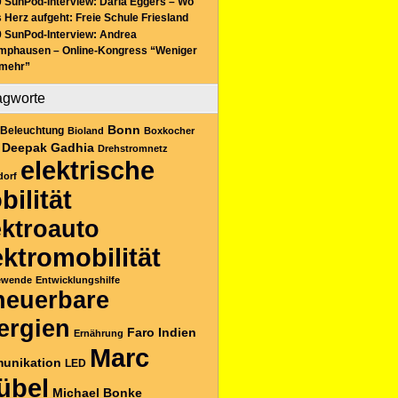
 SunPod-Interview: Daria Eggers – Wo
 Herz aufgeht: Freie Schule Friesland
 SunPod-Interview: Andrea
mphausen – Online-Kongress “Weniger
 mehr”
agworte
Bonn
Beleuchtung
Bioland
Boxkocher
Deepak Gadhia
Drehstromnetz
elektrische
dorf
bilität
ektroauto
ektromobilität
ewende
Entwicklungshilfe
neuerbare
ergien
Faro
Indien
Ernährung
Marc
unikation
LED
übel
Michael Bonke