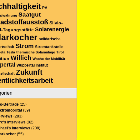
hhaltigkeit
PV
Saatgut
alwährung
adstoffausstoß
Silvio-
Solarenergie
l-Tagungsstätte
larkocher
solidarische
Strom
rtschaft
Stromtankstelle
reta
Tesla
thermische Solaranlage
Tirol
Willich
ition
Woche der Mobilität
pertal
Wuppertal Institut
Zukunft
sellschaft
entlichkeitsarbeit
gorien
g-Beiträge
(25)
ktromobilität
(39)
erviews
(283)
c's Interviews
(82)
hael's Interviews
(208)
larkocher
(55)