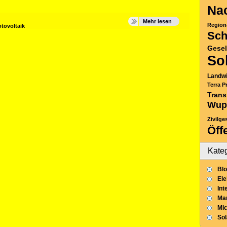
Nac
Mehr lesen
Region
tovoltaik
Sch
Gesel
So
Landwi
Terra P
Trans
Wup
Zivilge
Öff
Kate
Blo
Ele
Int
Mar
Mic
So