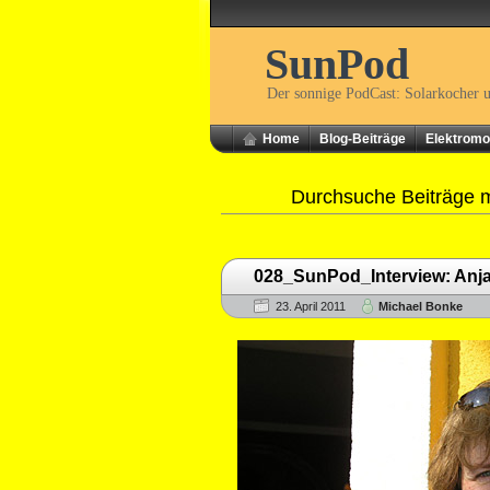
SunPod
Der sonnige PodCast: Solarkocher 
Home
Blog-Beiträge
Elektromob
Durchsuche Beiträge 
028_SunPod_Interview: Anja 
23. April 2011
Michael Bonke