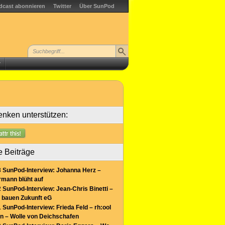
dcast abonnieren
Twitter
Über SunPod
r
nken unterstützen:
e Beiträge
 SunPod-Interview: Johanna Herz –
mann blüht auf
 SunPod-Interview: Jean-Chris Binetti –
 bauen Zukunft eG
 SunPod-Interview: Frieda Feld – rh:ool
n – Wolle von Deichschafen