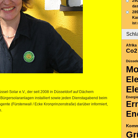
290
das
289
Ka
ist
Schl
Afrika
Co2
Düssel
Mo
El
El
üssel-Solar e.V., der seit 2008 in Düsseldorf auf Dächern
Energi
 Bürgersolaranlagen installiert sowie jeden Dienstagabend beim
Er
ente (Fürstenwall / Ecke Kronprinzenstraße) darüber informiert,
n.
En
Komm
Gr