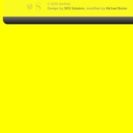
© 2026 SunPod
Design by
SRS Solutions
,
modified by
Michael Bonke