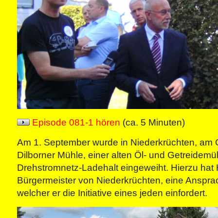
Episode 081-1 hören
(ca. 5 Minuten)
Am 1. September wurde in Niederkrüchten, am
Dilborner Mühle, einer alten Öl- und Getreidemü
Drehstromnetz-Ladehalt eingeweiht. Hierzu hat
Bürgermeister von Niederkrüchten, eine Ansprac
welcher er die Initiative eines jeden einfordert.