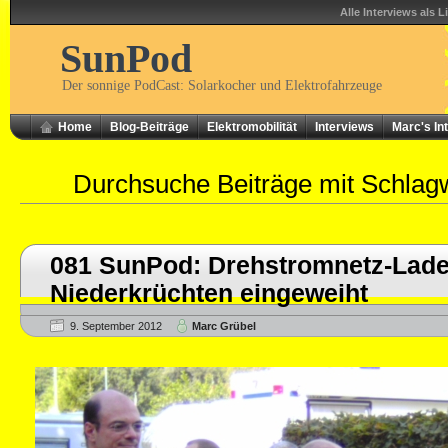
Alle Interviews als L
SunPod
Der sonnige PodCast: Solarkocher und Elektrofahrzeuge
Home
Blog-Beiträge
Elektromobilität
Interviews
Marc's In
Durchsuche Beiträge mit Schlag
081 SunPod: Drehstromnetz-Ladeh
Niederkrüchten eingeweiht
9. September 2012
Marc Grübel