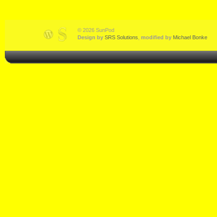
© 2026 SunPod
Design by
SRS Solutions
,
modified by
Michael Bonke