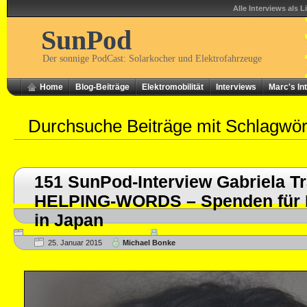
Alle Interviews als L
SunPod
Der sonnige PodCast: Solarkocher und Elektrofahrzeuge
Home
Blog-Beiträge
Elektromobilität
Interviews
Marc's In
Durchsuche Beiträge mit Schlagwö
151 SunPod-Interview Gabriela T
HELPING-WORDS – Spenden für 
in Japan
25. Januar 2015
Michael Bonke