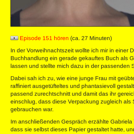
Episode 151 hören
(ca. 27 Minuten)
In der Vorweihnachtszeit wollte ich mir in einer 
Buchhandlung ein gerade gekauftes Buch als 
lassen und stellte mich dazu in der passenden 
Dabei sah ich zu, wie eine junge Frau mit geübt
raffiniert ausgetüfteltes und phantasievoll gestal
passend zurechtschnitt und damit das ihr gerei
einschlug, dass diese Verpackung zugleich als
gebrauchen war.
Im anschließenden Gespräch erzählte Gabriela 
dass sie selbst dieses Papier gestaltet hatte, u