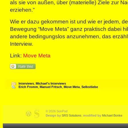
als sie von außen, über (materielle) Ziele zur Na
erziehen.”
Wie er dazu gekommen ist und wie er jedem, der 
Bewegung “Move Meta” ganz praktisch dabei hilf
andere bedingungslos anzunehmen, das erzählt
Interview.
Link:
Move Meta
Interviews
,
Michael's Interviews
Erich Fromm
,
Manuel Fritsch
,
Move Meta
,
Selbstliebe
© 2026 SunPod
Design by
SRS Solutions
,
modified by
Michael Bonke