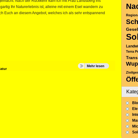
 gemacht. Nach der Rückkehr kam ich mit Frau Landsberg ins
Nac
gartig Ihr Naturerlebnis ist, alleine mit einem Esel wandern zu
uch Euch an diesem Angebot, welches ich als sehr entspannend
Region
Sch
Gesel
So
Landwi
Terra P
Trans
Wup
Mehr lesen
atur
Zivilge
Öff
Kate
Blo
Ele
Int
Mar
Mic
So