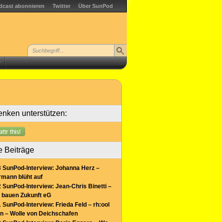
dcast abonnieren
Twitter
Über SunPod
r
nken unterstützen:
e Beiträge
 SunPod-Interview: Johanna Herz –
mann blüht auf
 SunPod-Interview: Jean-Chris Binetti –
 bauen Zukunft eG
 SunPod-Interview: Frieda Feld – rh:ool
n – Wolle von Deichschafen