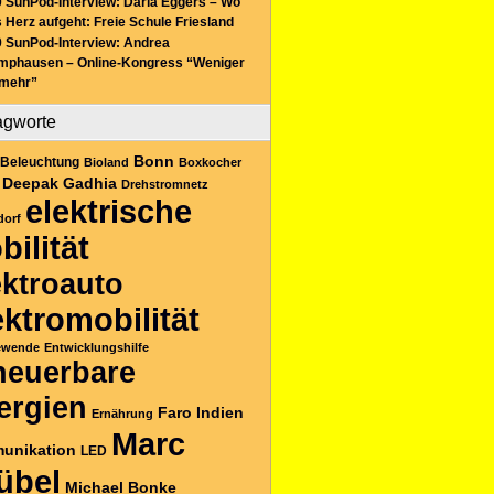
 SunPod-Interview: Daria Eggers – Wo
 Herz aufgeht: Freie Schule Friesland
 SunPod-Interview: Andrea
mphausen – Online-Kongress “Weniger
 mehr”
agworte
Bonn
Beleuchtung
Bioland
Boxkocher
Deepak Gadhia
Drehstromnetz
elektrische
dorf
bilität
ektroauto
ektromobilität
ewende
Entwicklungshilfe
neuerbare
ergien
Faro
Indien
Ernährung
Marc
unikation
LED
übel
Michael Bonke