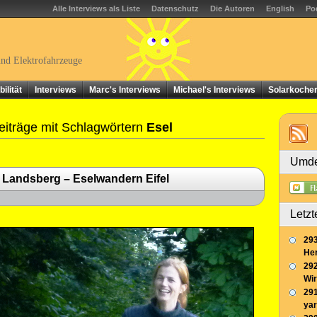
Alle Interviews als Liste
Datenschutz
Die Autoren
English
Po
und Elektrofahrzeuge
ilität
Interviews
Marc's Interviews
Michael's Interviews
Solarkoche
iträge mit Schlagwörtern
Esel
Umde
 Landsberg – Eselwandern Eifel
Letzt
293
Her
292
Wir
291
yar