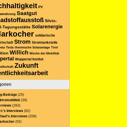
hhaltigkeit
PV
Saatgut
alwährung
adstoffausstoß
Silvio-
Solarenergie
l-Tagungsstätte
larkocher
solidarische
Strom
rtschaft
Stromtankstelle
reta
Tesla
thermische Solaranlage
Tirol
Willich
ition
Woche der Mobilität
pertal
Wuppertal Institut
Zukunft
sellschaft
entlichkeitsarbeit
gorien
g-Beiträge
(25)
ktromobilität
(39)
erviews
(283)
c's Interviews
(82)
hael's Interviews
(208)
larkocher
(55)