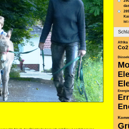
290
das
289
Ka
ist
Schl
Afrika
Co2
Düssel
Mo
El
El
Energi
Er
En
Komm
Gr