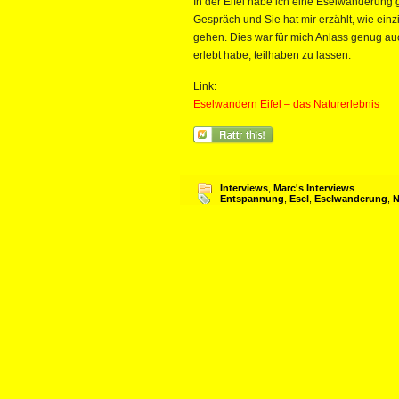
In der Eifel habe ich eine Eselwanderung
Gespräch und Sie hat mir erzählt, wie einzi
gehen. Dies war für mich Anlass genug a
erlebt habe, teilhaben zu lassen.
Link:
Eselwandern Eifel – das Naturerlebnis
Interviews
,
Marc's Interviews
Entspannung
,
Esel
,
Eselwanderung
,
N