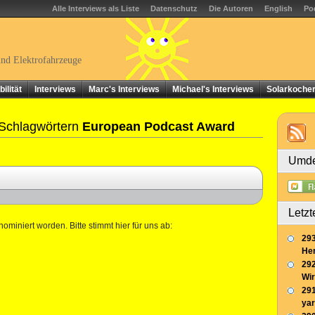
Alle Interviews als Liste
Datenschutz
Die Autoren
English
Po
und Elektrofahrzeuge
ilität
Interviews
Marc's Interviews
Michael's Interviews
Solarkoche
 Schlagwörtern
European Podcast Award
Umde
Letzt
nominiert worden. Bitte stimmt hier für uns ab:
293
Her
292
Wir
291
yar