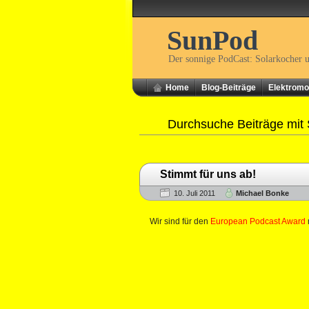
SunPod
Der sonnige PodCast: Solarkocher 
Home
Blog-Beiträge
Elektromob
Durchsuche Beiträge mit
Stimmt für uns ab!
10. Juli 2011
Michael Bonke
Wir sind für den
European Podcast Award