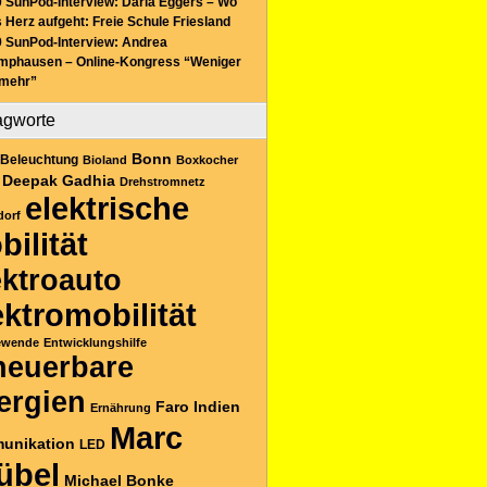
 SunPod-Interview: Daria Eggers – Wo
 Herz aufgeht: Freie Schule Friesland
 SunPod-Interview: Andrea
mphausen – Online-Kongress “Weniger
 mehr”
agworte
Bonn
Beleuchtung
Bioland
Boxkocher
Deepak Gadhia
Drehstromnetz
elektrische
dorf
bilität
ektroauto
ektromobilität
ewende
Entwicklungshilfe
neuerbare
ergien
Faro
Indien
Ernährung
Marc
unikation
LED
übel
Michael Bonke