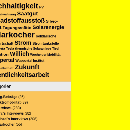
hhaltigkeit
PV
Saatgut
alwährung
adstoffausstoß
Silvio-
Solarenergie
l-Tagungsstätte
larkocher
solidarische
Strom
rtschaft
Stromtankstelle
reta
Tesla
thermische Solaranlage
Tirol
Willich
ition
Woche der Mobilität
pertal
Wuppertal Institut
Zukunft
sellschaft
entlichkeitsarbeit
gorien
g-Beiträge
(25)
ktromobilität
(39)
erviews
(283)
c's Interviews
(82)
hael's Interviews
(208)
larkocher
(55)