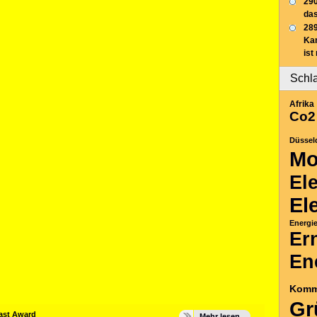
290
das
289
Ka
ist
Schl
Afrika
Co2
Düssel
Mo
El
El
Energi
Er
En
Komm
Gr
ast Award
Mehr lesen