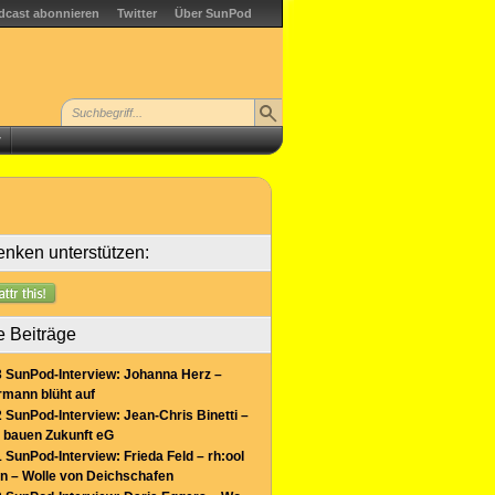
dcast abonnieren
Twitter
Über SunPod
r
nken unterstützen:
e Beiträge
 SunPod-Interview: Johanna Herz –
mann blüht auf
 SunPod-Interview: Jean-Chris Binetti –
 bauen Zukunft eG
 SunPod-Interview: Frieda Feld – rh:ool
n – Wolle von Deichschafen