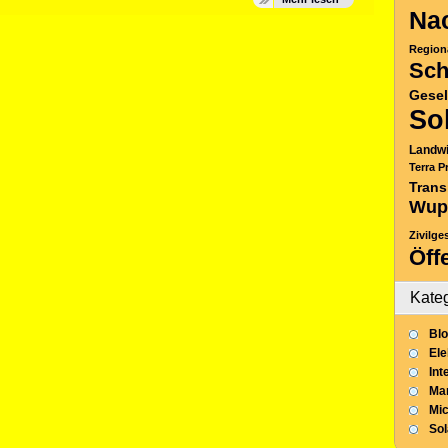
Nac
Region
Sch
Gesel
So
Landwi
Terra P
Trans
Wup
Zivilge
Öff
Kate
Blo
Ele
Int
Mar
Mic
So