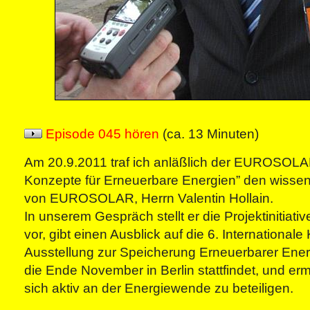
Episode 045 hören
(ca. 13 Minuten)
Am 20.9.2011 traf ich anläßlich der EUROSOL
Konzepte für Erneuerbare Energien” den wissens
von EUROSOLAR, Herrn Valentin Hollain.
In unserem Gespräch stellt er die Projektinitiati
vor, gibt einen Ausblick auf die 6. International
Ausstellung zur Speicherung Erneuerbarer Ener
die Ende November in Berlin stattfindet, und erm
sich aktiv an der Energiewende zu beteiligen.