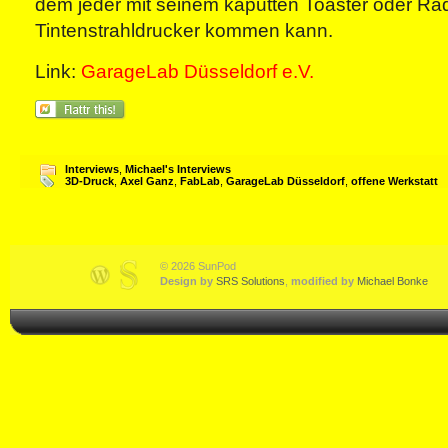
dem jeder mit seinem kaputten Toaster oder Ra
Tintenstrahldrucker kommen kann.
Link:
GarageLab Düsseldorf e.V.
Interviews
,
Michael's Interviews
3D-Druck
,
Axel Ganz
,
FabLab
,
GarageLab Düsseldorf
,
offene Werkstatt
© 2026 SunPod
Design by
SRS Solutions
,
modified by
Michael Bonke