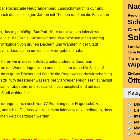
Nac
an der Hochschule Neubrandenburg Landschaftsarchitektur und
t sich dort seit einigen Jahren mit Themen rund um die Fassaden-
Region
Sch
Gesel
, das regelmäßige SunPod-Hörer aus diversen Interviews
So
gut ist, hat Daniel Kaiser vor rund zwei Wochen einen Vortrag
ve Wirkungen von grünen Dächern und Wänden in der Stadt
Landwi
davon, dass ich ihn um ein Interview gebeten habe.
Terra P
Trans
o hören wir in diesem Beitrag unter anderem, dass man
Wup
 an die Wand bringen kann und nicht mehr ausschließlich auf
Zivilge
ch, dass grüne Dächer und Wände die Regenwasserbewirtschaftung
Öff
e bis zu 70% des Regenwassers bei Starkregenereignissen zunächst
ngsamer abgeben, und zusätzlich noch ausgleichend auf das
Kate
Stadt wohler fühlt.
ckungen auch noch vor UV-Strahlung oder Hagel schützen,
Blo
, und ich hoffe, dass wir mit diesem Interview dazu beitragen, dass
Ele
rünen Pelz überzogen werden.
Int
Mar
Mic
So
ür urbane Regenwasserbewirtschaftung und Abwassersysteme