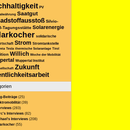
hhaltigkeit
PV
Saatgut
alwährung
adstoffausstoß
Silvio-
Solarenergie
l-Tagungsstätte
larkocher
solidarische
Strom
rtschaft
Stromtankstelle
reta
Tesla
thermische Solaranlage
Tirol
Willich
ition
Woche der Mobilität
pertal
Wuppertal Institut
Zukunft
sellschaft
entlichkeitsarbeit
gorien
g-Beiträge
(25)
ktromobilität
(39)
erviews
(283)
c's Interviews
(82)
hael's Interviews
(208)
larkocher
(55)