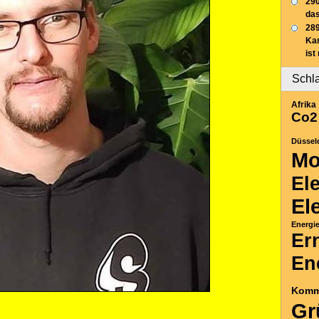
290
das
289
Ka
ist
Schl
Afrika
Co2
Düssel
Mo
El
El
Energi
Er
En
Komm
Gr