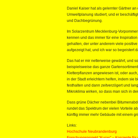
Daniel Kaiser hat als gelernter Gärtner 
Umweltplanung studiert, und er beschäftig
und Dachbegrünung.
Im Solarzentrum Mecklenburg-Vorpommern
kennen und das immer für eine Inspiration 
gehalten, der unter anderem viele positi
aufgezeigt hat, und ich war so begeistert 
Das hat er mir netterweise gewährt, und s
beispielsweise das ganze Gartensortiment
Kletterpflanzen angewiesen ist, oder au
in der Stadt erleichtern helfen, indem si
festhalten und dann zeitverzögert und la
Mikroklima wirken, so dass man sich in der 
Dass grüne Dächer nebenbei Bitumenabde
rundet das Spektrum der vielen Vorteile ab
künftig immer mehr Gebäude mit einem g
Links:
Hochschule Neubrandenburg
Forschungsprojekt “Kuras” – Konzepte f