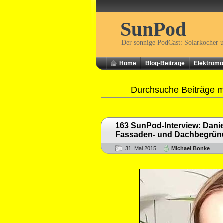
SunPod
Der sonnige PodCast: Solarkocher 
Home
Blog-Beiträge
Elektromob
Durchsuche Beiträge m
163 SunPod-Interview: Danie
Fassaden- und Dachbegrün
31. Mai 2015
Michael Bonke