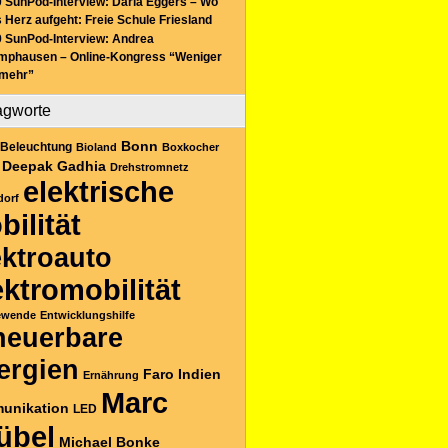
 SunPod-Interview: Daria Eggers – Wo
 Herz aufgeht: Freie Schule Friesland
 SunPod-Interview: Andrea
mphausen – Online-Kongress “Weniger
 mehr”
agworte
Bonn
Beleuchtung
Bioland
Boxkocher
Deepak Gadhia
Drehstromnetz
elektrische
dorf
bilität
ektroauto
ektromobilität
ewende
Entwicklungshilfe
neuerbare
ergien
Faro
Indien
Ernährung
Marc
unikation
LED
übel
Michael Bonke