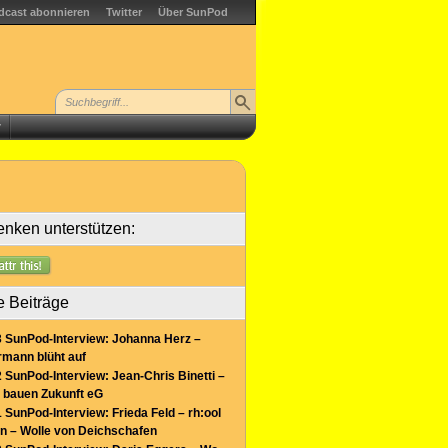
dcast abonnieren
Twitter
Über SunPod
r
nken unterstützen:
e Beiträge
 SunPod-Interview: Johanna Herz –
mann blüht auf
 SunPod-Interview: Jean-Chris Binetti –
 bauen Zukunft eG
 SunPod-Interview: Frieda Feld – rh:ool
n – Wolle von Deichschafen