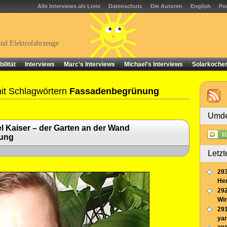
Alle Interviews als Liste
Datenschutz
Die Autoren
English
Po
und Elektrofahrzeuge
ilität
Interviews
Marc's Interviews
Michael's Interviews
Solarkoche
it Schlagwörtern
Fassadenbegrünung
Umde
l Kaiser – der Garten an der Wand
ung
Letzt
293
Her
292
Wir
291
yar