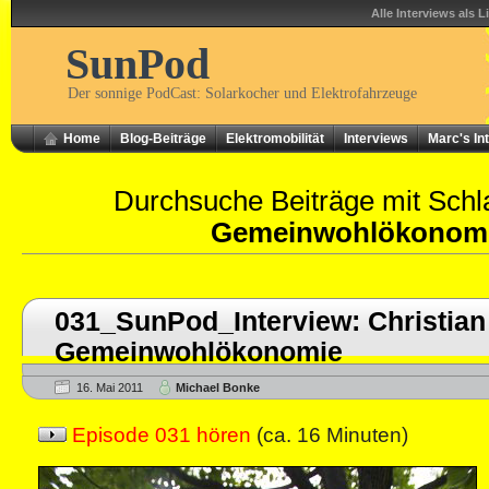
Alle Interviews als L
SunPod
Der sonnige PodCast: Solarkocher und Elektrofahrzeuge
Home
Blog-Beiträge
Elektromobilität
Interviews
Marc's In
Durchsuche Beiträge mit Schl
Gemeinwohlökonom
031_SunPod_Interview: Christian 
Gemeinwohlökonomie
16. Mai 2011
Michael Bonke
Episode 031 hören
(ca. 16 Minuten)