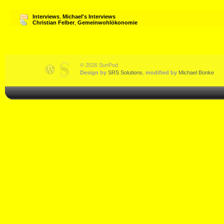
Interviews
,
Michael's Interviews
Christian Felber
,
Gemeinwohlökonomie
© 2026 SunPod
Design by
SRS Solutions
,
modified by
Michael Bonke