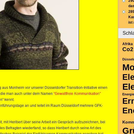
290
das
289
Ka
ist
Schl
Afrika
Co2
Düssel
Mo
El
El
g aus Monheim vor unserer Düsseldorfer Transition-Initiative einen
, die man auch unter dem Namen
“Gewaltfreie Kommunikation”
Energi
Er
n” kennt.
inführungstage an und leitet im Raum Düsseldorf mehrere GFK-
En
Komm
, mit Heribert über seine Arbeit ein Gespräch aufzuzeichnen, bei
Gr
 des Befragten wiederfand, so dass Heribert durch seine Art des