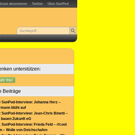
dcast abonnieren
Twitter
Über SunPod
r
nken unterstützen:
e Beiträge
 SunPod-Interview: Johanna Herz –
mann blüht auf
 SunPod-Interview: Jean-Chris Binetti –
 bauen Zukunft eG
 SunPod-Interview: Frieda Feld – rh:ool
n – Wolle von Deichschafen