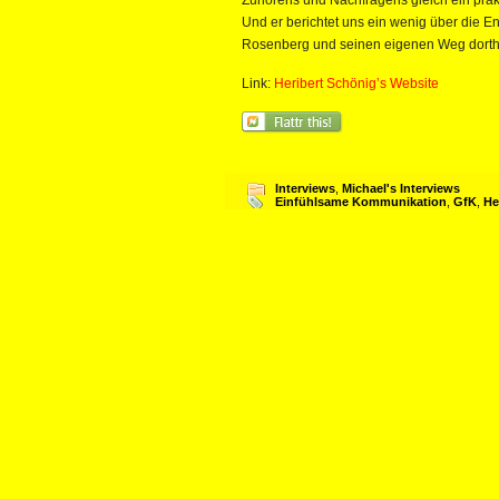
Zuhörens und Nachfragens gleich ein pra
Und er berichtet uns ein wenig über die E
Rosenberg und seinen eigenen Weg dorthin.
Link:
Heribert Schönig’s Website
Interviews
,
Michael's Interviews
Einfühlsame Kommunikation
,
GfK
,
He