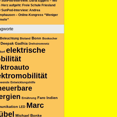
 SunPod-Interview: Daria Eggers – Wo
 Herz aufgeht: Freie Schule Friesland
 SunPod-Interview: Andrea
mphausen – Online-Kongress “Weniger
 mehr”
agworte
Bonn
Beleuchtung
Bioland
Boxkocher
Deepak Gadhia
Drehstromnetz
elektrische
dorf
bilität
ektroauto
ektromobilität
ewende
Entwicklungshilfe
neuerbare
ergien
Faro
Indien
Ernährung
Marc
unikation
LED
übel
Michael Bonke