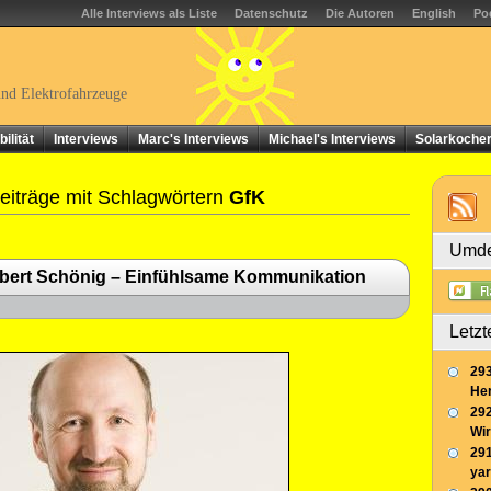
Alle Interviews als Liste
Datenschutz
Die Autoren
English
Po
und Elektrofahrzeuge
ilität
Interviews
Marc's Interviews
Michael's Interviews
Solarkoche
iträge mit Schlagwörtern
GfK
Umde
ibert Schönig – Einfühlsame Kommunikation
Letzt
293
Her
292
Wir
291
yar