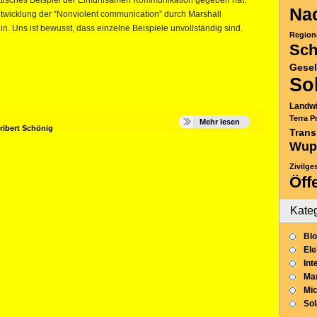
ktisches Beispiel der Einfühlsamen Kommunikation gegeben hat.
Nac
ntwicklung der “Nonviolent communication” durch Marshall
 Uns ist bewusst, dass einzelne Beispiele unvollständig sind.
Region
Sch
Gesel
So
Landwi
Terra P
Mehr lesen
ribert Schönig
Trans
Wup
Zivilge
Öff
Kate
Blo
Ele
Int
Mar
Mic
So