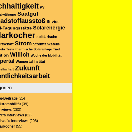
hhaltigkeit
PV
Saatgut
alwährung
adstoffausstoß
Silvio-
Solarenergie
l-Tagungsstätte
larkocher
solidarische
Strom
rtschaft
Stromtankstelle
reta
Tesla
thermische Solaranlage
Tirol
Willich
ition
Woche der Mobilität
pertal
Wuppertal Institut
Zukunft
sellschaft
entlichkeitsarbeit
gorien
g-Beiträge
(25)
ktromobilität
(39)
erviews
(283)
c's Interviews
(82)
hael's Interviews
(208)
larkocher
(55)