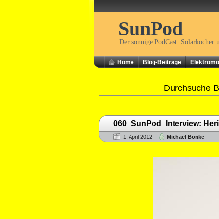
SunPod
Der sonnige PodCast: Solarkocher 
Home
Blog-Beiträge
Elektromob
Durchsuche Be
060_SunPod_Interview: Her
1. April 2012
Michael Bonke