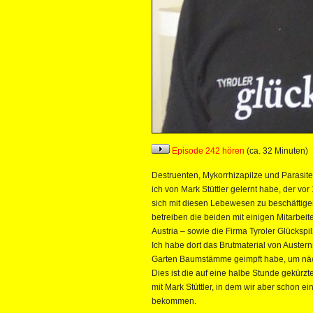
Episode 242 hören
(ca. 32 Minuten)
Destruenten, Mykorrhizapilze und Parasiten
ich von Mark Stüttler gelernt habe, der v
sich mit diesen Lebewesen zu beschäftige
betreiben die beiden mit einigen Mitarbe
Austria – sowie die Firma Tyroler Glückspil
Ich habe dort das Brutmaterial von Auster
Garten Baumstämme geimpft habe, um näch
Dies ist die auf eine halbe Stunde gekür
mit Mark Stüttler, in dem wir aber schon 
bekommen.