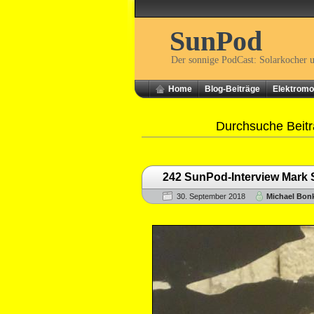
SunPod
Der sonnige PodCast: Solarkocher 
Home
Blog-Beiträge
Elektromob
Durchsuche Beitr
242 SunPod-Interview Mark St
30. September 2018
Michael Bon