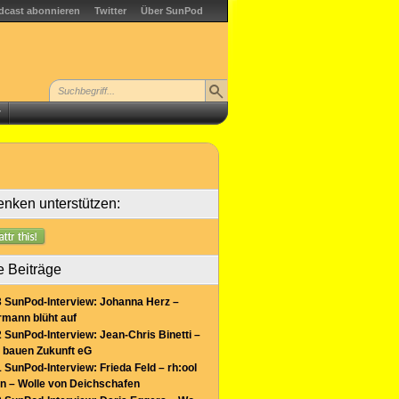
dcast abonnieren
Twitter
Über SunPod
r
nken unterstützen:
e Beiträge
 SunPod-Interview: Johanna Herz –
mann blüht auf
 SunPod-Interview: Jean-Chris Binetti –
 bauen Zukunft eG
 SunPod-Interview: Frieda Feld – rh:ool
n – Wolle von Deichschafen