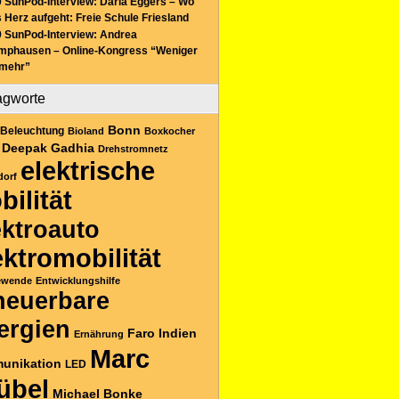
 SunPod-Interview: Daria Eggers – Wo
 Herz aufgeht: Freie Schule Friesland
 SunPod-Interview: Andrea
mphausen – Online-Kongress “Weniger
 mehr”
agworte
Bonn
Beleuchtung
Bioland
Boxkocher
Deepak Gadhia
Drehstromnetz
elektrische
dorf
bilität
ektroauto
ektromobilität
ewende
Entwicklungshilfe
neuerbare
ergien
Faro
Indien
Ernährung
Marc
unikation
LED
übel
Michael Bonke