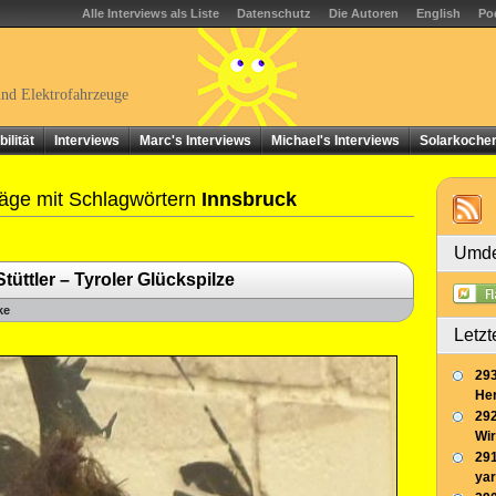
Alle Interviews als Liste
Datenschutz
Die Autoren
English
Po
und Elektrofahrzeuge
ilität
Interviews
Marc's Interviews
Michael's Interviews
Solarkoche
äge mit Schlagwörtern
Innsbruck
Umde
üttler – Tyroler Glückspilze
ke
Letzt
293
Her
292
Wir
291
yar