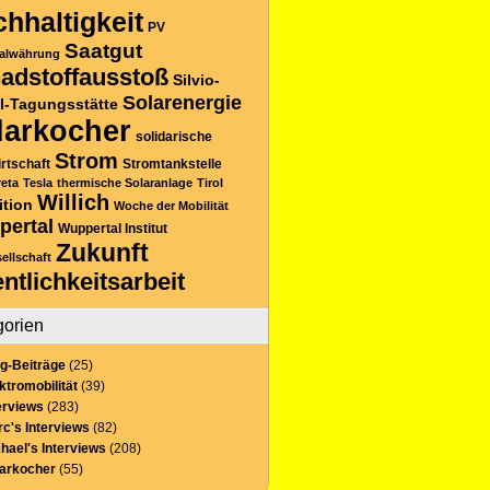
hhaltigkeit
PV
Saatgut
alwährung
adstoffausstoß
Silvio-
Solarenergie
l-Tagungsstätte
larkocher
solidarische
Strom
rtschaft
Stromtankstelle
reta
Tesla
thermische Solaranlage
Tirol
Willich
ition
Woche der Mobilität
pertal
Wuppertal Institut
Zukunft
sellschaft
entlichkeitsarbeit
gorien
g-Beiträge
(25)
ktromobilität
(39)
erviews
(283)
c's Interviews
(82)
hael's Interviews
(208)
larkocher
(55)