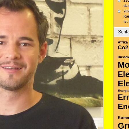
290
das
289
Ka
ist
Schl
Afrika
Co2
Düssel
Mo
El
El
Energi
Er
En
Komm
Gr