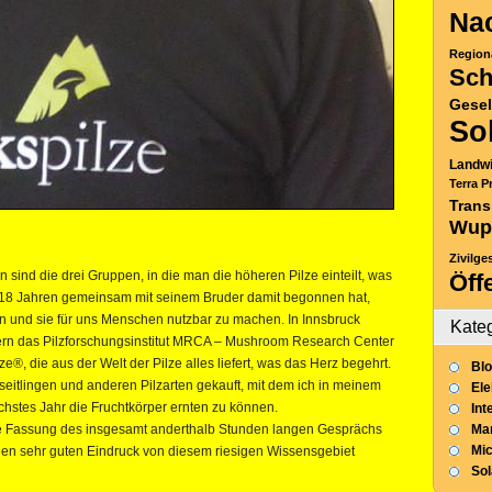
Nac
Region
Sch
Gesel
So
Landwi
Terra P
Trans
Wup
Zivilge
 sind die drei Gruppen, in die man die höheren Pilze einteilt, was
Öff
or 18 Jahren gemeinsam mit seinem Bruder damit begonnen hat,
n und sie für uns Menschen nutzbar zu machen. In Innsbruck
Kate
itern das Pilzforschungsinstitut MRCA – Mushroom Research Center
ze®, die aus der Welt der Pilze alles liefert, was das Herz begehrt.
Blo
nseitlingen und anderen Pilzarten gekauft, mit dem ich in meinem
Ele
stes Jahr die Fruchtkörper ernten zu können.
Int
zte Fassung des insgesamt anderthalb Stunden langen Gesprächs
Mar
Mic
einen sehr guten Eindruck von diesem riesigen Wissensgebiet
So