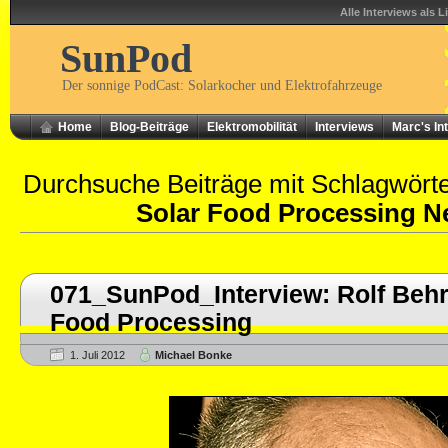
Alle Interviews als L
SunPod
Der sonnige PodCast: Solarkocher und Elektrofahrzeuge
Home
Blog-Beiträge
Elektromobilität
Interviews
Marc's In
Durchsuche Beiträge mit Schlagwört
Solar Food Processing N
071_SunPod_Interview: Rolf Behr
Food Processing
1. Juli 2012
Michael Bonke