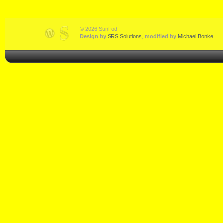
© 2026 SunPod
Design by
SRS Solutions
,
modified by
Michael Bonke