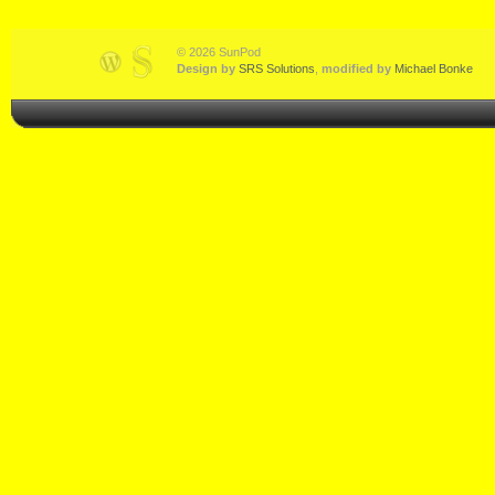
© 2026 SunPod
Design by
SRS Solutions
,
modified by
Michael Bonke