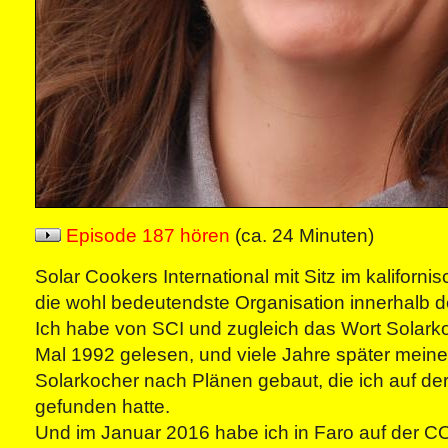
Episode 187 hören
(ca. 24 Minuten)
Solar Cookers International mit Sitz im kaliforn
die wohl bedeutendste Organisation innerhalb d
Ich habe von SCI und zugleich das Wort Solark
Mal 1992 gelesen, und viele Jahre später meine
Solarkocher nach Plänen gebaut, die ich auf de
gefunden hatte.
Und im Januar 2016 habe ich in Faro auf der