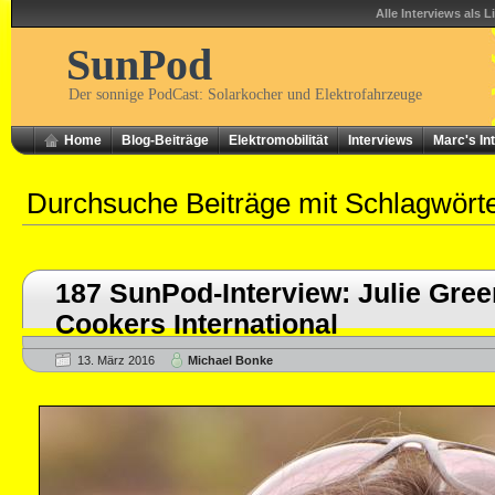
Alle Interviews als L
SunPod
Der sonnige PodCast: Solarkocher und Elektrofahrzeuge
Home
Blog-Beiträge
Elektromobilität
Interviews
Marc's In
Durchsuche Beiträge mit Schlagwört
187 SunPod-Interview: Julie Gree
Cookers International
13. März 2016
Michael Bonke