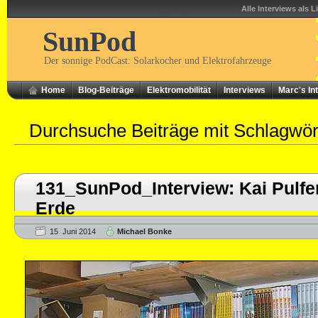
Alle Interviews als L
SunPod
Der sonnige PodCast: Solarkocher und Elektrofahrzeuge
Home
Blog-Beiträge
Elektromobilität
Interviews
Marc's In
Durchsuche Beiträge mit Schlagwö
131_SunPod_Interview: Kai Pulfer 
Erde
15. Juni 2014
Michael Bonke