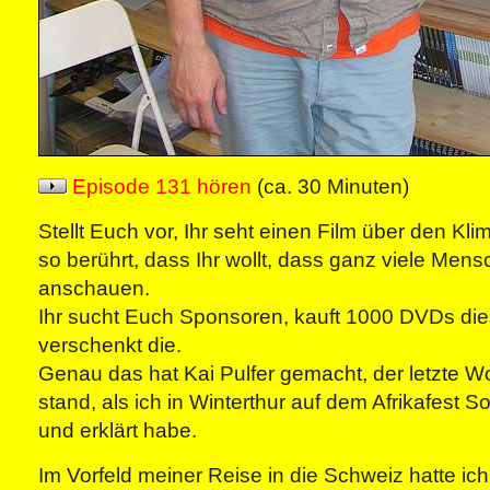
Episode 131 hören
(ca. 30 Minuten)
Stellt Euch vor, Ihr seht einen Film über den Kl
so berührt, dass Ihr wollt, dass ganz viele Men
anschauen.
Ihr sucht Euch Sponsoren, kauft 1000 DVDs die
verschenkt die.
Genau das hat Kai Pulfer gemacht, der letzte Wo
stand, als ich in Winterthur auf dem Afrikafest 
und erklärt habe.
Im Vorfeld meiner Reise in die Schweiz hatte i