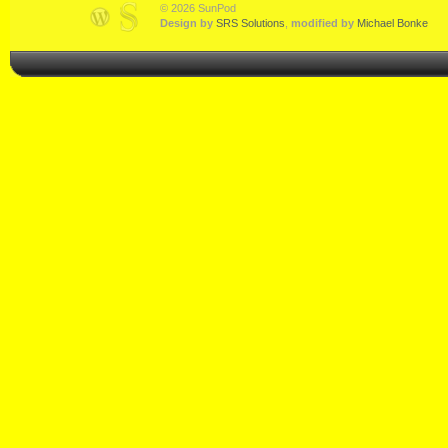
© 2026 SunPod
Design by
SRS Solutions
,
modified by
Michael Bonke