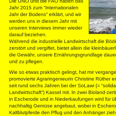
Die UNO und die FAO haben das
Jahr 2015 zum “Internationalen
Jahr der Bodens” erklärt, und wir
werden uns in diesem Jahr mit
unseren Interviews immer wieder
darauf beziehen.
Während die industrielle Landwirtschaft die Bö
zerstört und vergiftet, bietet allein die kleinbäue
die Gewähr, unsere Ernährungsgrundlage dauer
und zu pflegen.
Wie so etwas praktisch gelingt, hat mir vergan
promovierte Agraringenieurin Christine Rüther erz
seit rund sechs Jahren bei der SoLawi (= “solid
Landwirtschaft”) Kassel mit. In zwei Bioland-zert
in Escherode und in Niederkaufungen wird für
nachhaltig Gemüse angebaut, wobei in Eschero
Kaltblutpferde den Pflug und den Anhänger zieh