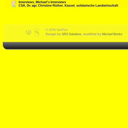
Interviews
,
Michael's Interviews
CSA
,
Dr. agr. Christine Rüther
,
Kassel
,
solidarische Landwirtschaft
© 2026 SunPod
Design by
SRS Solutions
,
modified by
Michael Bonke