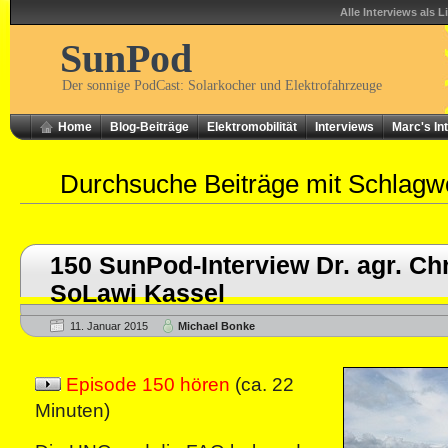
Alle Interviews als L
SunPod
Der sonnige PodCast: Solarkocher und Elektrofahrzeuge
Home
Blog-Beiträge
Elektromobilität
Interviews
Marc's In
Durchsuche Beiträge mit Schlagw
150 SunPod-Interview Dr. agr. Chr
SoLawi Kassel
11. Januar 2015
Michael Bonke
Episode 150 hören
(ca. 22
Minuten)