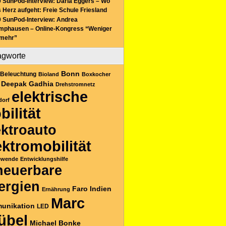
 SunPod-Interview: Daria Eggers – Wo
 Herz aufgeht: Freie Schule Friesland
 SunPod-Interview: Andrea
mphausen – Online-Kongress “Weniger
 mehr”
agworte
Bonn
Beleuchtung
Bioland
Boxkocher
Deepak Gadhia
Drehstromnetz
elektrische
dorf
bilität
ektroauto
ektromobilität
ewende
Entwicklungshilfe
neuerbare
ergien
Faro
Indien
Ernährung
Marc
unikation
LED
übel
Michael Bonke