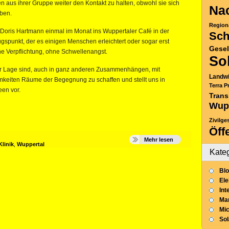
 aus ihrer Gruppe weiter den Kontakt zu halten, obwohl sie sich
Nac
aben.
Region
 Doris Hartmann einmal im Monat ins Wuppertaler Café in der
Sch
ugspunkt, der es einigen Menschen erleichtert oder sogar erst
Gesel
hne Verpflichtung, ohne Schwellenangst.
So
der Lage sind, auch in ganz anderen Zusammenhängen, mit
Landwi
mkeiten Räume der Begegnung zu schaffen und stellt uns in
Terra P
en vor.
Trans
Wup
Zivilge
Öff
Mehr lesen
Klinik
,
Wuppertal
Kate
Blo
Ele
Int
Mar
Mic
So