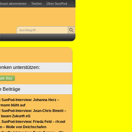
dcast abonnieren
Twitter
Über SunPod
r
nken unterstützen:
e Beiträge
 SunPod-Interview: Johanna Herz –
mann blüht auf
 SunPod-Interview: Jean-Chris Binetti –
 bauen Zukunft eG
 SunPod-Interview: Frieda Feld – rh:ool
n – Wolle von Deichschafen