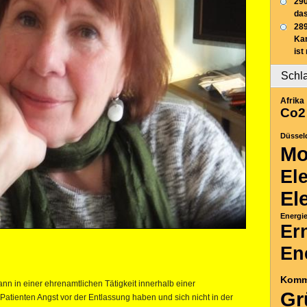
290
das
289
Ka
ist
Schl
Afrika
Co2
Düssel
Mo
El
El
Energi
Er
En
Komm
nn in einer ehrenamtlichen Tätigkeit innerhalb einer
Gr
e Patienten Angst vor der Entlassung haben und sich nicht in der