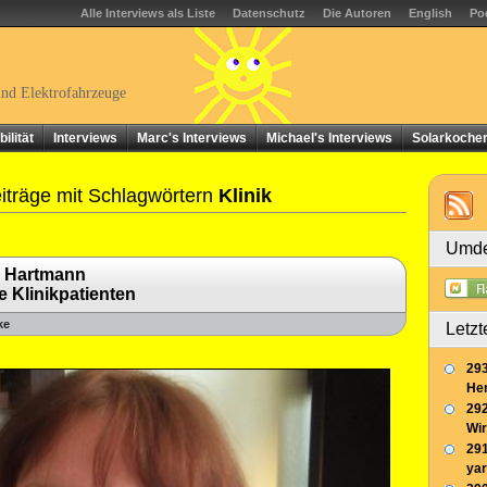
Alle Interviews als Liste
Datenschutz
Die Autoren
English
Po
und Elektrofahrzeuge
ilität
Interviews
Marc's Interviews
Michael's Interviews
Solarkoche
iträge mit Schlagwörtern
Klinik
Umde
s Hartmann
e Klinikpatienten
ke
Letzt
293
Her
292
Wir
291
yar