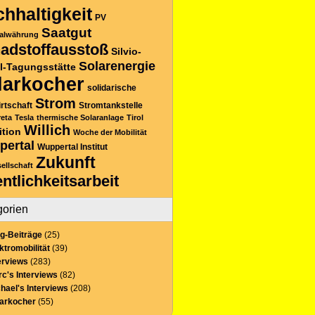
hhaltigkeit
PV
Saatgut
alwährung
adstoffausstoß
Silvio-
Solarenergie
l-Tagungsstätte
larkocher
solidarische
Strom
rtschaft
Stromtankstelle
reta
Tesla
thermische Solaranlage
Tirol
Willich
ition
Woche der Mobilität
pertal
Wuppertal Institut
Zukunft
sellschaft
entlichkeitsarbeit
gorien
g-Beiträge
(25)
ktromobilität
(39)
erviews
(283)
c's Interviews
(82)
hael's Interviews
(208)
larkocher
(55)