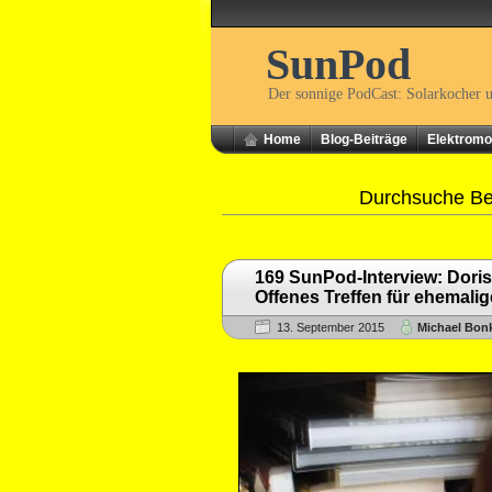
SunPod
Der sonnige PodCast: Solarkocher 
Home
Blog-Beiträge
Elektromob
Durchsuche Be
169 SunPod-Interview: Dori
Offenes Treffen für ehemalig
13. September 2015
Michael Bon