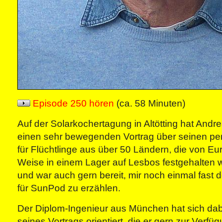
Episode 250 hören
(ca. 58 Minuten)
Auf der Solarkochertagung in Altötting hat And
einen sehr bewegenden Vortrag über seinen per
für Flüchtlinge aus über 50 Ländern, die von Eu
Weise in einem Lager auf Lesbos festgehalten 
und war auch gern bereit, mir noch einmal fast d
für SunPod zu erzählen.
Der Diplom-Ingenieur aus München hat sich dab
seines Vortrags orientiert, die er gern zur Verfüg