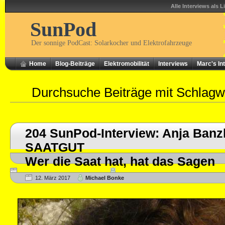
Alle Interviews als L
SunPod
Der sonnige PodCast: Solarkocher und Elektrofahrzeuge
Home
Blog-Beiträge
Elektromobilität
Interviews
Marc's In
Durchsuche Beiträge mit Schlagw
204 SunPod-Interview: Anja Banz
SAATGUT
Wer die Saat hat, hat das Sagen
12. März 2017
Michael Bonke