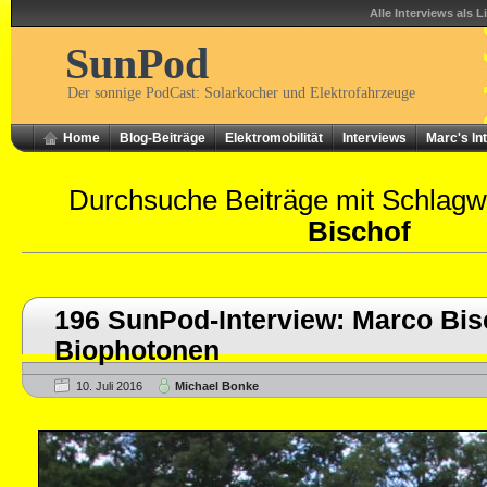
Alle Interviews als L
SunPod
Der sonnige PodCast: Solarkocher und Elektrofahrzeuge
Home
Blog-Beiträge
Elektromobilität
Interviews
Marc's In
Durchsuche Beiträge mit Schlagw
Bischof
196 SunPod-Interview: Marco Bis
Biophotonen
10. Juli 2016
Michael Bonke