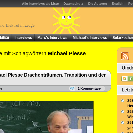
Alle Interviews als Liste
Datenschutz
Die Autoren
English
Po
und Elektrofahrzeuge
ilität
Interviews
Marc's Interviews
Michael's Interviews
Solarkoche
e mit Schlagwörtern
Michael Plesse
Umde
ael Plesse Drachenträumen, Transition und der
ke
2 Kommentare
Letzt
293
Her
292
Wir
291
yar