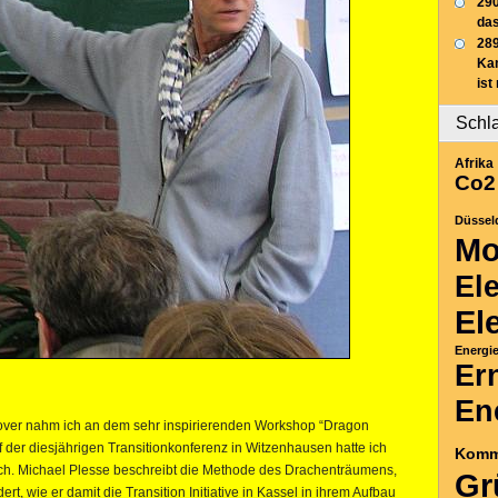
290
das
289
Ka
ist
Schl
Afrika
Co2
Düssel
Mo
El
El
Energi
Er
En
nover nahm ich an dem sehr inspirierenden Workshop “Dragon
f der diesjährigen Transitionkonferenz in Witzenhausen hatte ich
Komm
h. Michael Plesse beschreibt die Methode des Drachenträumens,
Gr
t, wie er damit die Transition Initiative in Kassel in ihrem Aufbau