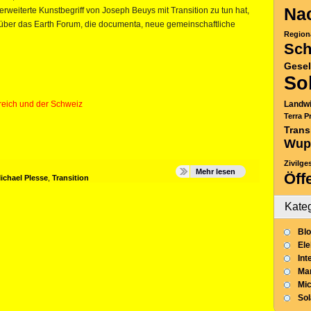
Nac
 erweiterte Kunstbegriff von Joseph Beuys mit Transition zu tun hat,
über das Earth Forum, die documenta, neue gemeinschaftliche
Region
Sch
Gesel
So
erreich und der Schweiz
Landwi
Terra P
Trans
Wup
Zivilge
Mehr lesen
Öff
ichael Plesse
,
Transition
Kate
Blo
Ele
Int
Mar
Mic
So