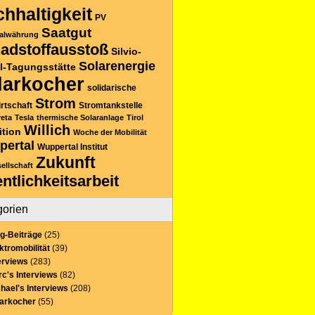
hhaltigkeit
PV
Saatgut
alwährung
adstoffausstoß
Silvio-
Solarenergie
l-Tagungsstätte
larkocher
solidarische
Strom
rtschaft
Stromtankstelle
reta
Tesla
thermische Solaranlage
Tirol
Willich
ition
Woche der Mobilität
pertal
Wuppertal Institut
Zukunft
sellschaft
entlichkeitsarbeit
gorien
g-Beiträge
(25)
ktromobilität
(39)
erviews
(283)
c's Interviews
(82)
hael's Interviews
(208)
larkocher
(55)