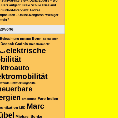
 SunPod-Interview: Daria Eggers – Wo
 Herz aufgeht: Freie Schule Friesland
 SunPod-Interview: Andrea
mphausen – Online-Kongress “Weniger
 mehr”
agworte
Bonn
Beleuchtung
Bioland
Boxkocher
Deepak Gadhia
Drehstromnetz
elektrische
dorf
bilität
ektroauto
ektromobilität
ewende
Entwicklungshilfe
neuerbare
ergien
Faro
Indien
Ernährung
Marc
unikation
LED
übel
Michael Bonke