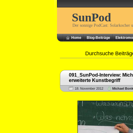
SunPod
Der sonnige PodCast: Solarkocher 
Home
Blog-Beiträge
Elektromob
Durchsuche Beiträg
091_SunPod-Interview: Mich
erweiterte Kunstbegriff
18. November 2012
Michael Bon