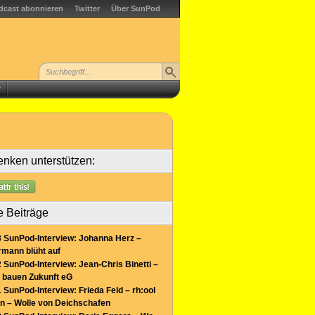
dcast abonnieren
Twitter
Über SunPod
r
nken unterstützen:
e Beiträge
 SunPod-Interview: Johanna Herz –
mann blüht auf
 SunPod-Interview: Jean-Chris Binetti –
 bauen Zukunft eG
 SunPod-Interview: Frieda Feld – rh:ool
n – Wolle von Deichschafen