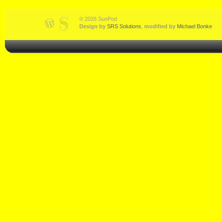
© 2026 SunPod
Design by
SRS Solutions
,
modified by
Michael Bonke