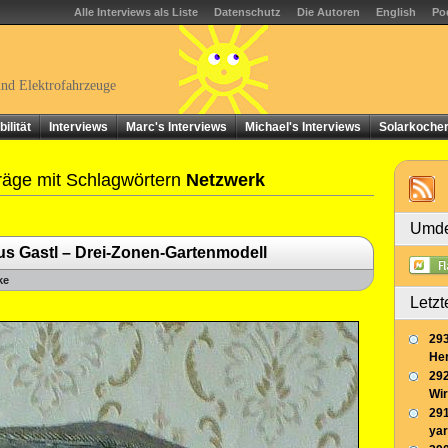
Alle Interviews als Liste
Datenschutz
Die Autoren
English
Po
und Elektrofahrzeuge
ilität
Interviews
Marc's Interviews
Michael's Interviews
Solarkoche
räge mit Schlagwörtern
Netzwerk
Umde
us Gastl – Drei-Zonen-Gartenmodell
ke
Letzt
293
Her
292
Wir
291
yar