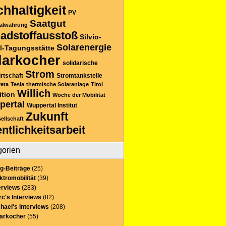
hhaltigkeit
PV
Saatgut
alwährung
adstoffausstoß
Silvio-
Solarenergie
l-Tagungsstätte
larkocher
solidarische
Strom
rtschaft
Stromtankstelle
reta
Tesla
thermische Solaranlage
Tirol
Willich
ition
Woche der Mobilität
pertal
Wuppertal Institut
Zukunft
sellschaft
entlichkeitsarbeit
gorien
g-Beiträge
(25)
ktromobilität
(39)
erviews
(283)
c's Interviews
(82)
hael's Interviews
(208)
larkocher
(55)