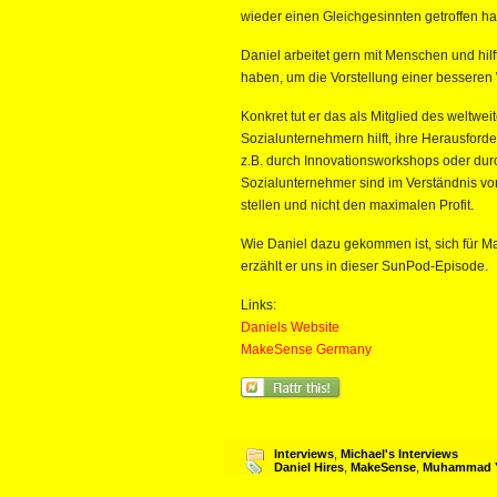
wieder einen Gleichgesinnten getroffen ha
Daniel arbeitet gern mit Menschen und hilf
haben, um die Vorstellung einer besseren W
Konkret tut er das als Mitglied des weltw
Sozialunternehmern hilft, ihre Herausford
z.B. durch Innovationsworkshops oder dur
Sozialunternehmer sind im Verständnis v
stellen und nicht den maximalen Profit.
Wie Daniel dazu gekommen ist, sich für M
erzählt er uns in dieser SunPod-Episode.
Links:
Daniels Website
MakeSense Germany
Interviews
,
Michael's Interviews
Daniel Hires
,
MakeSense
,
Muhammad 