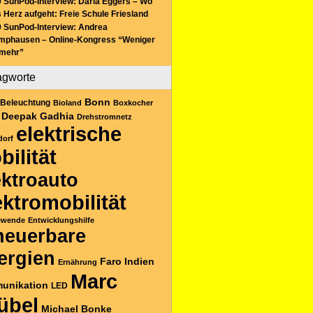
 SunPod-Interview: Daria Eggers – Wo
 Herz aufgeht: Freie Schule Friesland
 SunPod-Interview: Andrea
mphausen – Online-Kongress “Weniger
 mehr”
agworte
Bonn
Beleuchtung
Bioland
Boxkocher
Deepak Gadhia
Drehstromnetz
elektrische
dorf
bilität
ektroauto
ektromobilität
ewende
Entwicklungshilfe
neuerbare
ergien
Faro
Indien
Ernährung
Marc
unikation
LED
übel
Michael Bonke