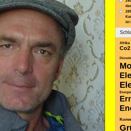
290
das
289
Ka
ist
Schl
Afrika
Co2
Düssel
Mo
El
El
Energi
Er
En
Komm
Gr