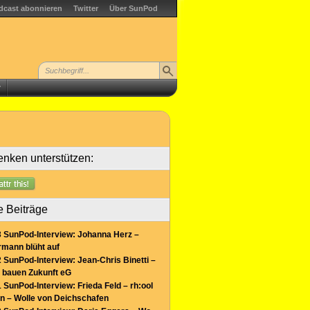
dcast abonnieren
Twitter
Über SunPod
r
nken unterstützen:
e Beiträge
 SunPod-Interview: Johanna Herz –
mann blüht auf
 SunPod-Interview: Jean-Chris Binetti –
 bauen Zukunft eG
 SunPod-Interview: Frieda Feld – rh:ool
n – Wolle von Deichschafen