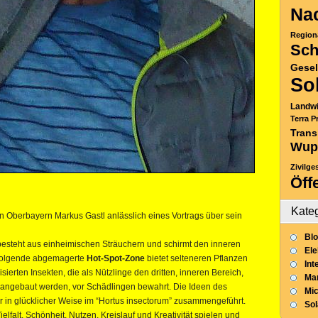
Nac
Region
Sch
Gesel
So
Landwi
Terra P
Trans
Wup
Zivilge
Öff
Kate
en Oberbayern Markus Gastl anlässlich eines Vortrags über sein
Blo
esteht aus einheimischen Sträuchern und schirmt den inneren
Ele
 folgende abgemagerte
Hot-Spot-Zone
bietet selteneren Pflanzen
Int
ierten Insekten, die als Nützlinge den dritten, inneren Bereich,
Mar
 angebaut werden, vor Schädlingen bewahrt. Die Ideen des
Mic
r in glücklicher Weise im “Hortus insectorum” zusammengeführt.
So
falt, Schönheit, Nutzen, Kreislauf und Kreativität spielen und