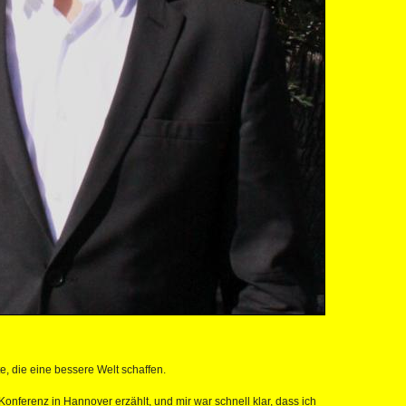
e, die eine bessere Welt schaffen.
Konferenz in Hannover erzählt, und mir war schnell klar, dass ich