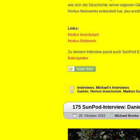
wie sich die Geschichte seiner eigenen G
Hortus-Netzwerks entwickelt hat, das erzäh
Links:
Hortus Insectorum
Hortus-Netzwerk
Zu diesem Interview passt auch SunPod-
Naturgarten
Interviews
,
Michael's Interviews
Garten
,
Hortus insectorum
,
Markus Ga
175 SunPod-Interview: Dani
25. Oktober 2015
Michael Bonke