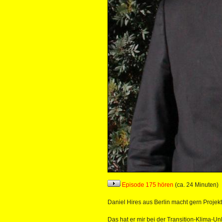
Episode 175 hören
(ca. 24 Minuten)
Daniel Hires aus Berlin macht gern Projekt
Das hat er mir bei der Transition-Klima-Un