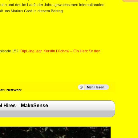
ärten und des im Laufe der Jahre gewachsenen internationalen
lt uns Markus Gastl in diesem Beitrag.
Episode 152:
Dipl.-Ing. agr. Kerstin Lüchow – Ein Herz für den
Mehr lesen
stl
,
Netzwerk
el Hires – MakeSense