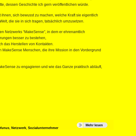
tte, dessen Geschichte ich gern veröffentlichen würde.
t ihnen, sich bewusst zu machen, welche Kraft sie eigentlich
elt, die sie in sich tragen, tatsächlich umzusetzen.
eiten Netzwerks “MakeSense”, in dem er ehrenamtlich
erungen besser zu bestehen,
ch das Herstellen von Kontakten.
on MakeSense Menschen, die ihre Mission in den Vordergrund
akeSense zu engagieren und wie das Ganze praktisch abläuft,
Mehr lesen
Yunus
,
Netzwerk
,
Sozialunternehmer