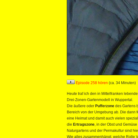
Episode 258 hören
(ca. 34 Minuten)
Heute traf ich den in Mittelfranken lebend
Drei-Zonen-Gartenmodell in Wuppertal.
Die äußere oder
Pufferzone
des Gartens b
Bereich von der Umgebung ab. Die dann
eine Heimat und damit auch vielen spezialis
die
Ertragszone
, in der Obst und Gemüse
Naturgartens und der Permakultur sind hie
Wie alles zusammenhängt, welche Rolle Viel