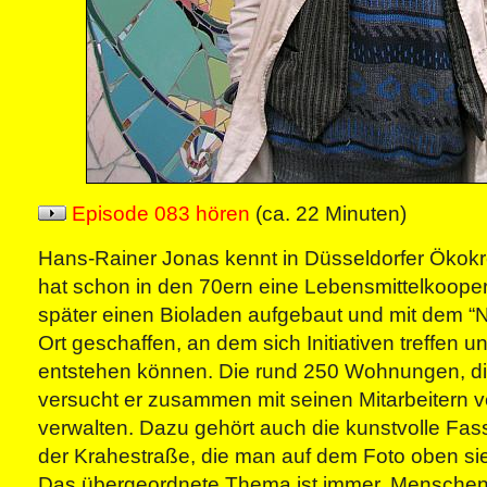
Episode 083 hören
(ca. 22 Minuten)
Hans-Rainer Jonas kennt in Düsseldorfer Ökokrei
hat schon in den 70ern eine Lebensmittelkooper
später einen Bioladen aufgebaut und mit dem “
Ort geschaffen, an dem sich Initiativen treffen 
entstehen können. Die rund 250 Wohnungen, die
versucht er zusammen mit seinen Mitarbeitern v
verwalten. Dazu gehört auch die kunstvolle Fas
der Krahestraße, die man auf dem Foto oben sie
Das übergeordnete Thema ist immer, Mensche