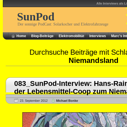
Alle Interviews als L
SunPod
Der sonnige PodCast: Solarkocher und Elektrofahrzeuge
Home
Blog-Beiträge
Elektromobilität
Interviews
Marc's In
Durchsuche Beiträge mit Schl
Niemandsland
083_SunPod-Interview: Hans-Rai
der Lebensmittel-Coop zum Niem
23. September 2012
Michael Bonke