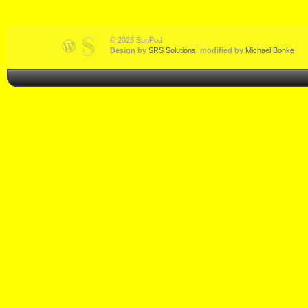
© 2026 SunPod
Design by
SRS Solutions
,
modified by
Michael Bonke