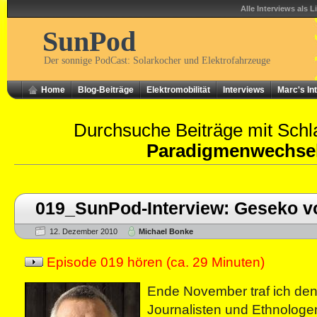
Alle Interviews als L
SunPod
Der sonnige PodCast: Solarkocher und Elektrofahrzeuge
Home
Blog-Beiträge
Elektromobilität
Interviews
Marc's In
Durchsuche Beiträge mit Schl
Paradigmenwechse
019_SunPod-Interview: Geseko v
12. Dezember 2010
Michael Bonke
Episode 019 hören (ca. 29 Minuten)
Ende November traf ich den
Journalisten und Ethnolog