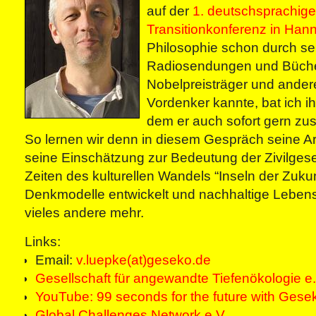
auf der
1. deutschsprachig
Transitionkonferenz in Han
Philosophie schon durch se
Radiosendungen und Bücher
Nobelpreisträger und ander
Vordenker kannte, bat ich ih
dem er auch sofort gern zu
So lernen wir denn in diesem Gespräch seine A
seine Einschätzung zur Bedeutung der Zivilgesell
Zeiten des kulturellen Wandels “Inseln der Zukun
Denkmodelle entwickelt und nachhaltige Lebens
vieles andere mehr.
Links:
Email:
v.luepke(at)geseko.de
Gesellschaft für angewandte Tiefenökologie e.
YouTube: 99 seconds for the future with Gese
Global Challenges Network e.V.