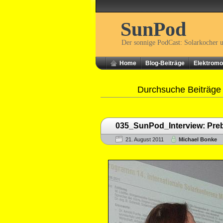
SunPod
Der sonnige PodCast: Solarkocher 
Home
Blog-Beiträge
Elektromob
Durchsuche Beiträge
035_SunPod_Interview: Pre
21. August 2011
Michael Bonke