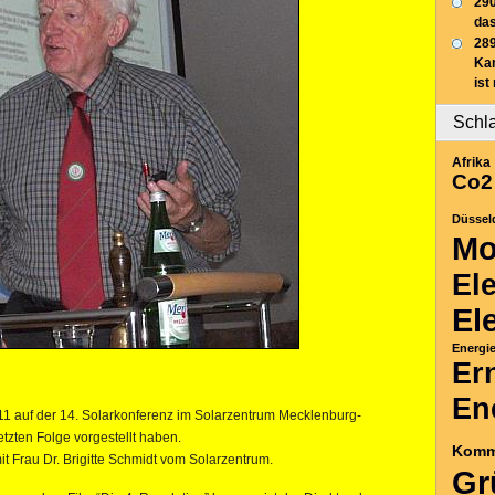
290
das
289
Ka
ist
Schl
Afrika
Co2
Düssel
Mo
El
El
Energi
Er
En
11 auf der 14. Solarkonferenz im Solarzentrum Mecklenburg-
tzten Folge vorgestellt haben.
Komm
t Frau Dr. Brigitte Schmidt vom Solarzentrum.
Gr