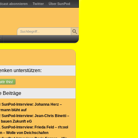
dcast abonnieren
Twitter
Über SunPod
r
nken unterstützen:
e Beiträge
 SunPod-Interview: Johanna Herz –
mann blüht auf
 SunPod-Interview: Jean-Chris Binetti –
 bauen Zukunft eG
 SunPod-Interview: Frieda Feld – rh:ool
n – Wolle von Deichschafen