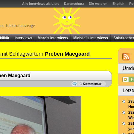
Alle Interviews als Liste
Datenschutz
Die Autoren
English
Po
und Elektrofahrzeuge
ilität
Interviews
Marc's Interviews
Michael's Interviews
Solarkoche
 mit Schlagwörtern
Preben Maegaard
Umde
ben Maegaard
1 Kommentar
Letzt
293
Her
292
Wir
291
yar