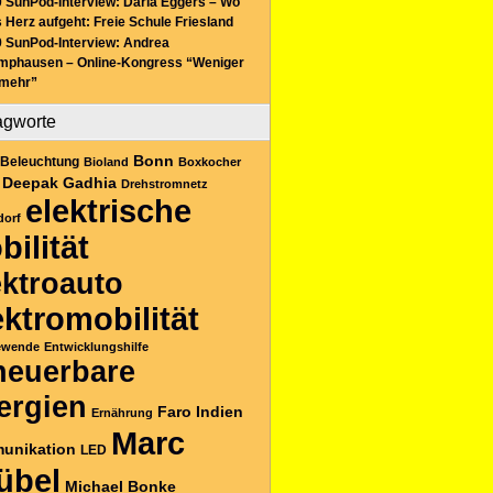
 SunPod-Interview: Daria Eggers – Wo
 Herz aufgeht: Freie Schule Friesland
 SunPod-Interview: Andrea
mphausen – Online-Kongress “Weniger
 mehr”
agworte
Bonn
Beleuchtung
Bioland
Boxkocher
Deepak Gadhia
Drehstromnetz
elektrische
dorf
bilität
ektroauto
ektromobilität
ewende
Entwicklungshilfe
neuerbare
ergien
Faro
Indien
Ernährung
Marc
unikation
LED
übel
Michael Bonke