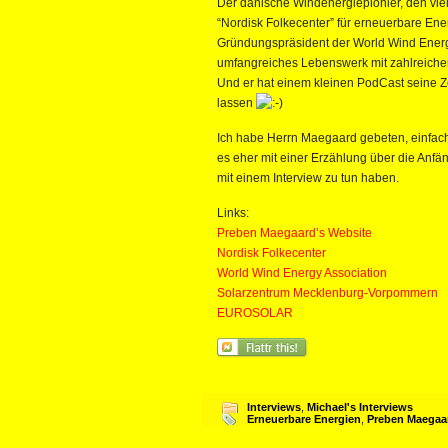
Der dänische Windenergiepionier, den viele
“Nordisk Folkecenter” für erneuerbare En
Gründungspräsident der World Wind Energy 
umfangreiches Lebenswerk mit zahlreich
Und er hat einem kleinen PodCast seine Ze
lassen
Ich habe Herrn Maegaard gebeten, einfach
es eher mit einer Erzählung über die Anf
mit einem Interview zu tun haben.
Links:
Preben Maegaard’s Website
Nordisk Folkecenter
World Wind Energy Association
Solarzentrum Mecklenburg-Vorpommern
EUROSOLAR
Interviews
,
Michael's Interviews
Erneuerbare Energien
,
Preben Maegaa