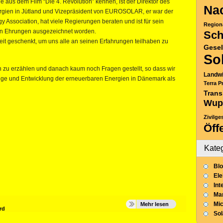
 aus dem Film “Die 4. Revolution” kennen, ist der Direktor des
Nac
ergien in Jütland und Vizepräsident von EUROSOLAR, er war der
Association, hat viele Regierungen beraten und ist für sein
Region
en Ehrungen ausgezeichnet worden.
Sch
it geschenkt, um uns alle an seinen Erfahrungen teilhaben zu
Gesel
So
 zu erzählen und danach kaum noch Fragen gestellt, so dass wir
Landwi
änge und Entwicklung der erneuerbaren Energien in Dänemark als
Terra P
Trans
Wup
Zivilge
Öff
Kate
Blo
Ele
Int
Mar
Mic
Mehr lesen
rd
So