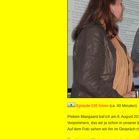
Episode 035 hören
(ca. 40 Minuten)
Preben Maegaard traf ich am 8. August 20
Vorpommern, das wir ja schon in unserer le
Auf dem Foto sehen wir ihn im Gespräch mi