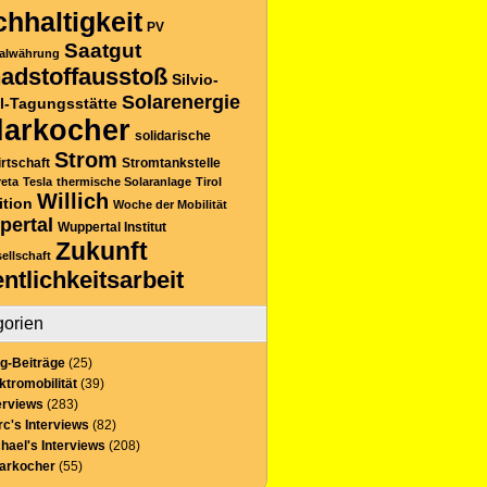
hhaltigkeit
PV
Saatgut
alwährung
adstoffausstoß
Silvio-
Solarenergie
l-Tagungsstätte
larkocher
solidarische
Strom
rtschaft
Stromtankstelle
reta
Tesla
thermische Solaranlage
Tirol
Willich
ition
Woche der Mobilität
pertal
Wuppertal Institut
Zukunft
sellschaft
entlichkeitsarbeit
gorien
g-Beiträge
(25)
ktromobilität
(39)
erviews
(283)
c's Interviews
(82)
hael's Interviews
(208)
larkocher
(55)