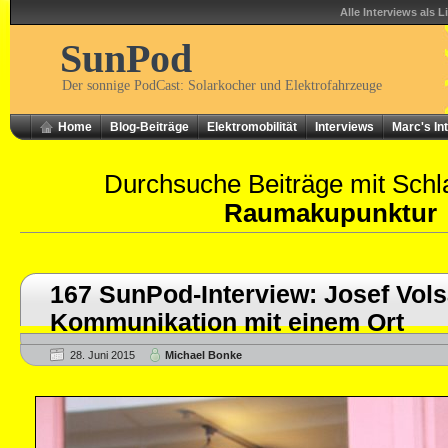
Alle Interviews als L
SunPod
Der sonnige PodCast: Solarkocher und Elektrofahrzeuge
Home
Blog-Beiträge
Elektromobilität
Interviews
Marc's In
Durchsuche Beiträge mit Schl
Raumakupunktur
167 SunPod-Interview: Josef Vol
Kommunikation mit einem Ort
28. Juni 2015
Michael Bonke