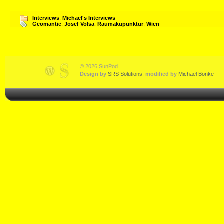
Interviews
,
Michael's Interviews
Geomantie
,
Josef Volsa
,
Raumakupunktur
,
Wien
© 2026 SunPod
Design by
SRS Solutions
,
modified by
Michael Bonke