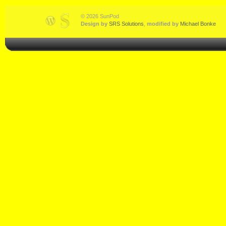
© 2026 SunPod
Design by
SRS Solutions
,
modified by
Michael Bonke