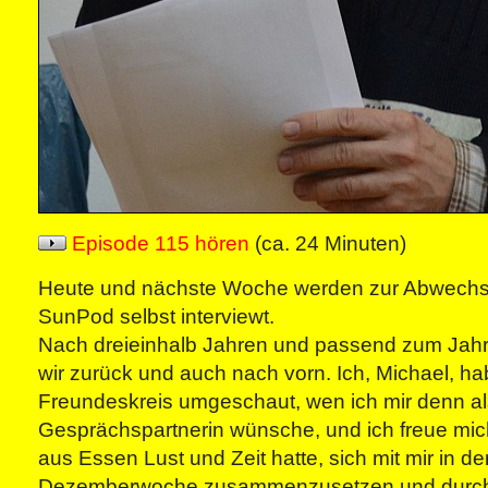
Episode 115 hören
(ca. 24 Minuten)
Heute und nächste Woche werden zur Abwechs
SunPod selbst interviewt.
Nach dreieinhalb Jahren und passend zum Ja
wir zurück und auch nach vorn. Ich, Michael, h
Freundeskreis umgeschaut, wen ich mir denn al
Gesprächspartnerin wünsche, und ich freue mic
aus Essen Lust und Zeit hatte, sich mit mir in der
Dezemberwoche zusammenzusetzen und durch 