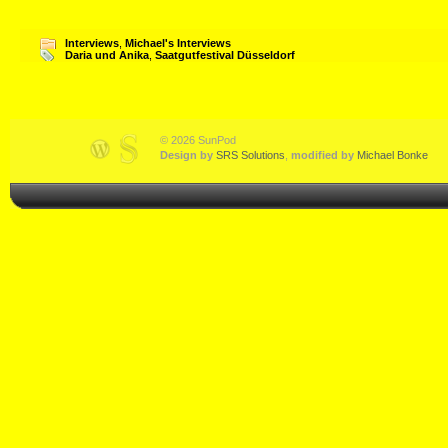
Interviews
,
Michael's Interviews
Daria und Anika
,
Saatgutfestival Düsseldorf
© 2026 SunPod
Design by
SRS Solutions
,
modified by
Michael Bonke