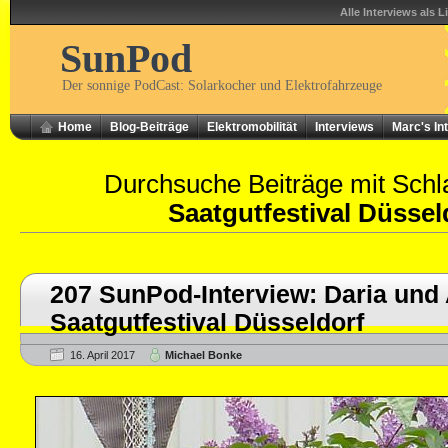
Alle Interviews als L
SunPod
Der sonnige PodCast: Solarkocher und Elektrofahrzeuge
Home
Blog-Beiträge
Elektromobilität
Interviews
Marc's In
Durchsuche Beiträge mit Schl
Saatgutfestival Düssel
207 SunPod-Interview: Daria und 
Saatgutfestival Düsseldorf
16. April 2017
Michael Bonke