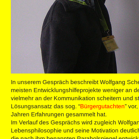
In unserem Gespräch beschreibt Wolfgang Schef
meisten Entwicklungshilfeprojekte weniger an de
vielmehr an der Kommunikation scheitern und ste
Lösungsansatz das sog. “
Bürgergutachten
” vor
Jahren Erfahrungen gesammelt hat.
Im Verlauf des Gesprächs wird zugleich Wolfgan
Lebensphilosophie und seine Motivation deutlic
die nach ihm benannten Parabolspiegel entwicke