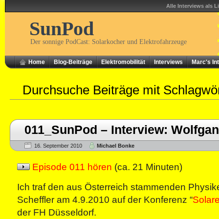
Alle Interviews als L
SunPod
Der sonnige PodCast: Solarkocher und Elektrofahrzeuge
Home
Blog-Beiträge
Elektromobilität
Interviews
Marc's In
Durchsuche Beiträge mit Schlagwö
011_SunPod – Interview: Wolfgan
16. September 2010
Michael Bonke
Episode 011 hören
(ca. 21 Minuten)
Ich traf den aus Österreich stammenden Physik
Scheffler am 4.9.2010 auf der Konferenz “
Solare
der FH Düsseldorf.