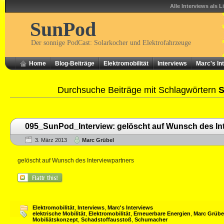
Alle Interviews als L
SunPod
Der sonnige PodCast: Solarkocher und Elektrofahrzeuge
Home
Blog-Beiträge
Elektromobilität
Interviews
Marc's In
Durchsuche Beiträge mit Schlagwörtern
S
095_SunPod_Interview: gelöscht auf Wunsch des In
3. März 2013
Marc Grübel
gelöscht auf Wunsch des Interviewpartners
Elektromobilität
,
Interviews
,
Marc's Interviews
elektrische Mobilität
,
Elektromobilität
,
Erneuerbare Energien
,
Marc Grübe
Mobiliätskonzept
,
Schadstoffausstoß
,
Schumacher