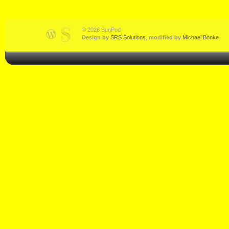
© 2026 SunPod
Design by
SRS Solutions
,
modified by
Michael Bonke