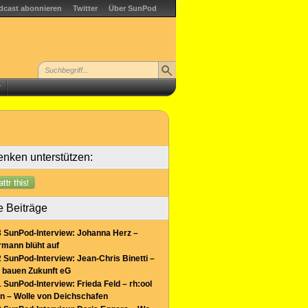
dcast abonnieren
Twitter
Über SunPod
r
nken unterstützen:
e Beiträge
 SunPod-Interview: Johanna Herz –
mann blüht auf
 SunPod-Interview: Jean-Chris Binetti –
 bauen Zukunft eG
 SunPod-Interview: Frieda Feld – rh:ool
n – Wolle von Deichschafen