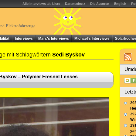
Alle Interviews als Liste
Datenschutz
Die Autoren
English
Po
und Elektrofahrzeuge
ilität
Interviews
Marc's Interviews
Michael's Interviews
Solarkoche
ge mit Schlagwörtern
Sedi Byskov
Umde
 Byskov – Polymer Fresnel Lenses
Letzt
293
Her
292
Wir
291
yar