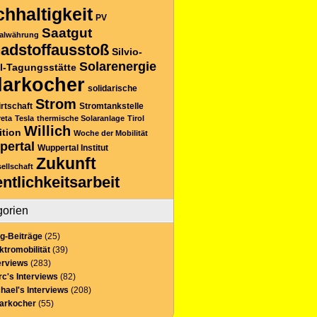
hhaltigkeit
PV
Saatgut
alwährung
adstoffausstoß
Silvio-
Solarenergie
l-Tagungsstätte
larkocher
solidarische
Strom
rtschaft
Stromtankstelle
reta
Tesla
thermische Solaranlage
Tirol
Willich
ition
Woche der Mobilität
pertal
Wuppertal Institut
Zukunft
sellschaft
entlichkeitsarbeit
gorien
g-Beiträge
(25)
ktromobilität
(39)
erviews
(283)
c's Interviews
(82)
hael's Interviews
(208)
larkocher
(55)