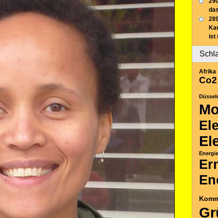
290
das
289
Ka
ist
Schl
Afrika
Co2
Düssel
Mo
El
El
Energi
Er
En
Komm
Gr