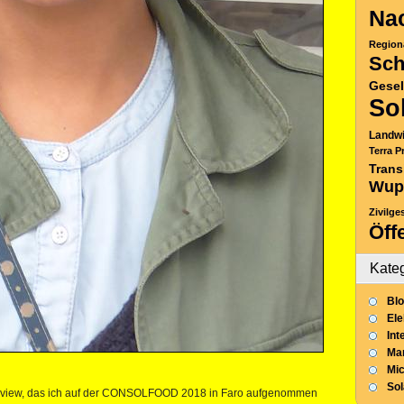
Nac
Region
Sch
Gesel
So
Landwi
Terra P
Trans
Wup
Zivilge
Öff
Kate
Blo
Ele
Int
Mar
Mic
So
nterview, das ich auf der CONSOLFOOD 2018 in Faro aufgenommen