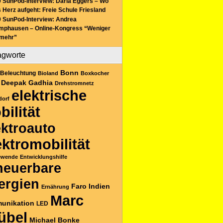
 SunPod-Interview: Daria Eggers – Wo
 Herz aufgeht: Freie Schule Friesland
 SunPod-Interview: Andrea
mphausen – Online-Kongress “Weniger
 mehr”
agworte
Bonn
Beleuchtung
Bioland
Boxkocher
Deepak Gadhia
Drehstromnetz
elektrische
dorf
bilität
ektroauto
ektromobilität
ewende
Entwicklungshilfe
neuerbare
ergien
Faro
Indien
Ernährung
Marc
unikation
LED
übel
Michael Bonke