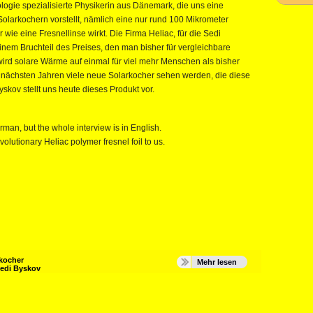
logie spezialisierte Physikerin aus Dänemark, die uns eine
olarkochern vorstellt, nämlich eine nur rund 100 Mikrometer
r wie eine Fresnellinse wirkt. Die Firma Heliac, für die Sedi
inem Bruchteil des Preises, den man bisher für vergleichbare
ird solare Wärme auf einmal für viel mehr Menschen als bisher
en nächsten Jahren viele neue Solarkocher sehen werden, die diese
yskov stellt uns heute dieses Produkt vor.
:
rman, but the whole interview is in English.
lutionary Heliac polymer fresnel foil to us.
kocher
Mehr lesen
edi Byskov