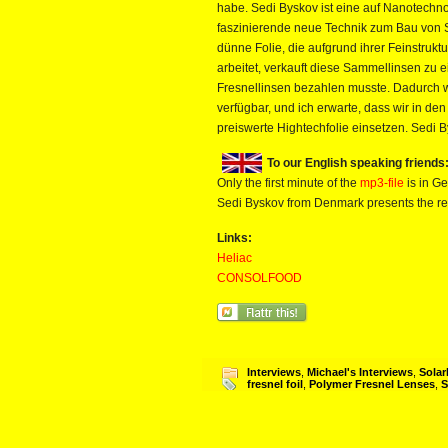
habe. Sedi Byskov ist eine auf Nanotechno
faszinierende neue Technik zum Bau von S
dünne Folie, die aufgrund ihrer Feinstruktu
arbeitet, verkauft diese Sammellinsen zu e
Fresnellinsen bezahlen musste. Dadurch w
verfügbar, und ich erwarte, dass wir in d
preiswerte Hightechfolie einsetzen. Sedi B
To our English speaking friends
Only the first minute of the
mp3-file
is in Ge
Sedi Byskov from Denmark presents the revo
Links:
Heliac
CONSOLFOOD
Interviews
,
Michael's Interviews
,
Solar
fresnel foil
,
Polymer Fresnel Lenses
,
S