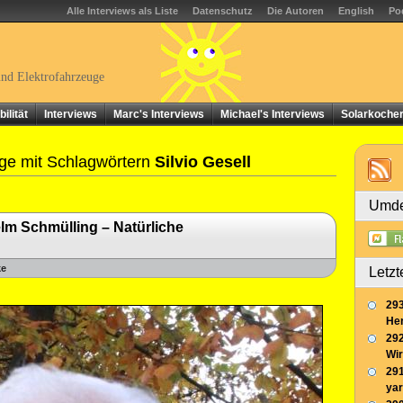
Alle Interviews als Liste
Datenschutz
Die Autoren
English
Po
und Elektrofahrzeuge
ilität
Interviews
Marc's Interviews
Michael's Interviews
Solarkoche
ge mit Schlagwörtern
Silvio Gesell
Umde
lm Schmülling – Natürliche
ke
Letzt
293
Her
292
Wir
291
yar