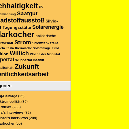
hhaltigkeit
PV
Saatgut
alwährung
adstoffausstoß
Silvio-
Solarenergie
l-Tagungsstätte
larkocher
solidarische
Strom
rtschaft
Stromtankstelle
reta
Tesla
thermische Solaranlage
Tirol
Willich
ition
Woche der Mobilität
pertal
Wuppertal Institut
Zukunft
sellschaft
entlichkeitsarbeit
gorien
g-Beiträge
(25)
ktromobilität
(39)
erviews
(283)
c's Interviews
(82)
hael's Interviews
(208)
larkocher
(55)