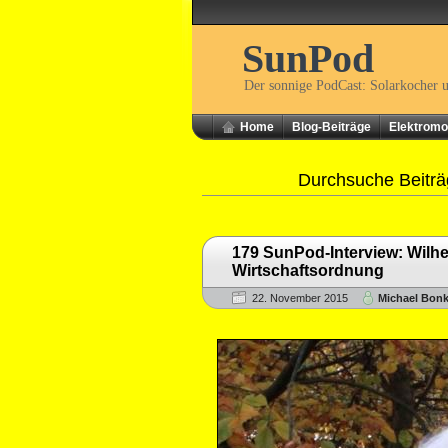
SunPod
Der sonnige PodCast: Solarkocher 
Home
Blog-Beiträge
Elektromob
Durchsuche Beiträ
179 SunPod-Interview: Wilhe
Wirtschaftsordnung
22. November 2015
Michael Bon