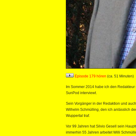
Episode 179 hören
(ca. 51 Minuten)
Im Sommer 2014 habe ich den Redakteur de
SunPod interviewt.
Sein Vorgänger in der Redaktion und auch
Wilhelm Schmülling, den ich anlässlich de
Wuppertal traf.
Vor 99 Jahren hat Silvio Gesell sein Hauptw
immerhin 55 Jahren arbeitet Willi Schmülli