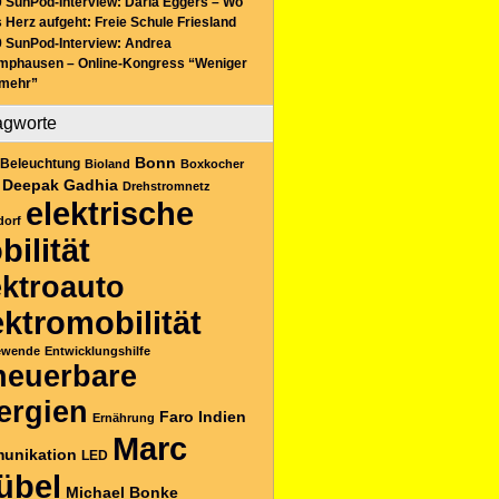
 SunPod-Interview: Daria Eggers – Wo
 Herz aufgeht: Freie Schule Friesland
 SunPod-Interview: Andrea
mphausen – Online-Kongress “Weniger
 mehr”
agworte
Bonn
Beleuchtung
Bioland
Boxkocher
Deepak Gadhia
Drehstromnetz
elektrische
dorf
bilität
ektroauto
ektromobilität
ewende
Entwicklungshilfe
neuerbare
ergien
Faro
Indien
Ernährung
Marc
unikation
LED
übel
Michael Bonke