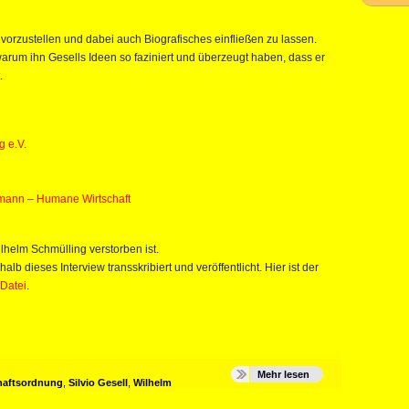
vorzustellen und dabei auch Biografisches einfließen zu lassen.
 warum ihn Gesells Ideen so faziniert und überzeugt haben, dass er
.
g e.V.
mann – Humane Wirtschaft
lhelm Schmülling verstorben ist.
alb dieses Interview transskribiert und veröffentlicht. Hier ist der
-Datei
.
Mehr lesen
chaftsordnung
,
Silvio Gesell
,
Wilhelm