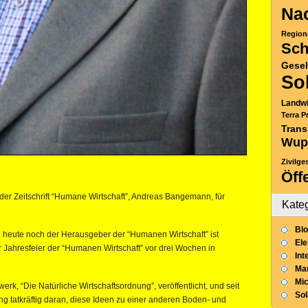
Nac
Region
Sch
Gesel
So
Landwi
Terra P
Trans
Wup
Zivilge
Öff
r Zeitschrift “Humane Wirtschaft”, Andreas Bangemann, für
Kate
Blo
 heute noch der Herausgeber der “Humanen Wirtschaft” ist
Ele
r Jahresfeier der “Humanen Wirtschaft” vor drei Wochen in
Int
Mar
Mic
erk, “Die Natürliche Wirtschaftsordnung”, veröffentlicht, und seit
So
ng tatkräftig daran, diese Ideen zu einer anderen Boden- und