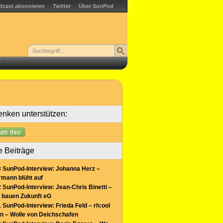
dcast abonnieren
Twitter
Über SunPod
r
nken unterstützen:
e Beiträge
 SunPod-Interview: Johanna Herz –
mann blüht auf
 SunPod-Interview: Jean-Chris Binetti –
 bauen Zukunft eG
 SunPod-Interview: Frieda Feld – rh:ool
n – Wolle von Deichschafen