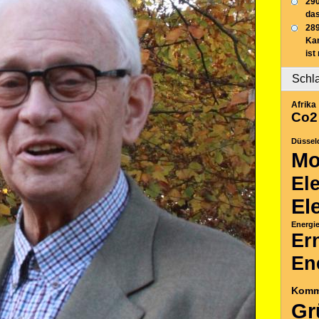
290
das
289
Ka
ist
Schl
Afrika
Co2
Düssel
Mo
El
El
Energi
Er
En
Komm
Gr