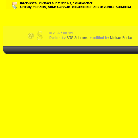
Interviews
,
Michael's Interviews
,
Solarkocher
Crosby Menzies
,
Solar Caravan
,
Solarkocher
,
South Africa
,
Südafrika
© 2026 SunPod
Design by
SRS Solutions
,
modified by
Michael Bonke