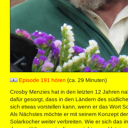
Episode 191 hören
(ca. 29 Minuten)
Crosby Menzies hat in den letzten 12 Jahren na
dafür gesorgt, dass in den Ländern des südlichen
sich etwas vorstellen kann, wenn er das Wort So
Als Nächstes möchte er mit seinem Konzept de
Solarkocher weiter verbreiten. Wie er sich das im