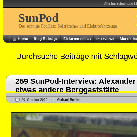
Alle Interviews als L
SunPod
Der sonnige PodCast: Solarkocher und Elektrofahrzeuge
Home
Blog-Beiträge
Elektromobilität
Interviews
Marc's In
Durchsuche Beiträge mit Schlagw
259 SunPod-Interview: Alexander
etwas andere Berggaststätte
20. Oktober 2019
Michael Bonke