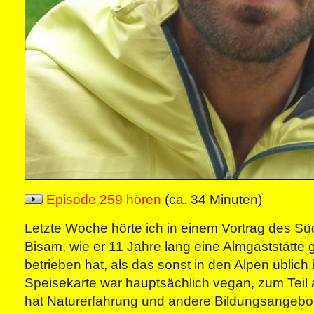
Episode 259 hören
(ca. 34 Minuten)
Letzte Woche hörte ich in einem Vortrag des Süd
Bisam, wie er 11 Jahre lang eine Almgaststätte
betrieben hat, als das sonst in den Alpen üblich 
Speisekarte war hauptsächlich vegan, zum Teil 
hat Naturerfahrung und andere Bildungsangebo