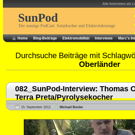
Alle Interviews als L
SunPod
Der sonnige PodCast: Solarkocher und Elektrofahrzeuge
Home
Blog-Beiträge
Elektromobilität
Interviews
Marc's In
Durchsuche Beiträge mit Schlagwö
Oberländer
082_SunPod-Interview: Thomas O
Terra Preta/Pyrolysekocher
15. September 2012
Michael Bonke