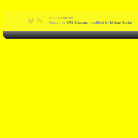
© 2026 SunPod
Design by
SRS Solutions
,
modified by
Michael Bonke