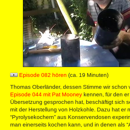
Episode 082 hören
(ca. 19 Minuten)
Thomas Oberländer, dessen Stimme wir schon 
Episode 044 mit Pat Mooney
kennen, für den er
Übersetzung gesprochen hat, beschäftigt sich s
mit der Herstellung von Holzkohle. Dazu hat er m
“Pyrolysekochern” aus Konservendosen experime
man einerseits kochen kann, und in denen als “A