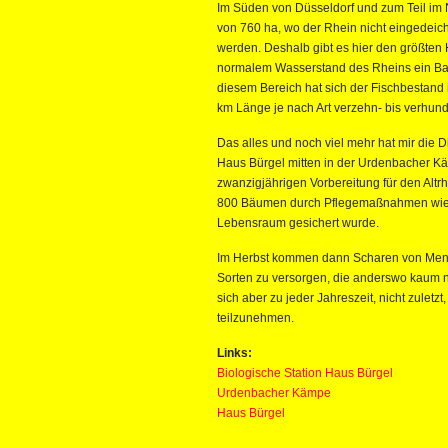
Im Süden von Düsseldorf und zum Teil im
von 760 ha, wo der Rhein nicht eingedeic
werden. Deshalb gibt es hier den größten 
normalem Wasserstand des Rheins ein Bach
diesem Bereich hat sich der Fischbestand 
km Länge je nach Art verzehn- bis verhunde
Das alles und noch viel mehr hat mir die D
Haus Bürgel mitten in der Urdenbacher Kä
zwanzigjährigen Vorbereitung für den Altr
800 Bäumen durch Pflegemaßnahmen wieder
Lebensraum gesichert wurde.
Im Herbst kommen dann Scharen von Mensc
Sorten zu versorgen, die anderswo kaum 
sich aber zu jeder Jahreszeit, nicht zuletz
teilzunehmen.
Links:
Biologische Station Haus Bürgel
Urdenbacher Kämpe
Haus Bürgel