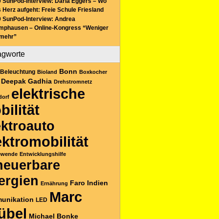
 SunPod-Interview: Daria Eggers – Wo
 Herz aufgeht: Freie Schule Friesland
 SunPod-Interview: Andrea
mphausen – Online-Kongress “Weniger
 mehr”
agworte
Bonn
Beleuchtung
Bioland
Boxkocher
Deepak Gadhia
Drehstromnetz
elektrische
dorf
bilität
ektroauto
ektromobilität
ewende
Entwicklungshilfe
neuerbare
ergien
Faro
Indien
Ernährung
Marc
unikation
LED
übel
Michael Bonke