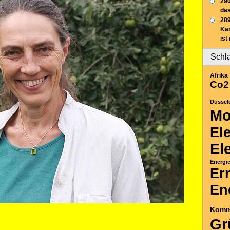
290
das
289
Ka
ist
Schl
Afrika
Co2
Düssel
Mo
El
El
Energi
Er
En
Komm
Gr