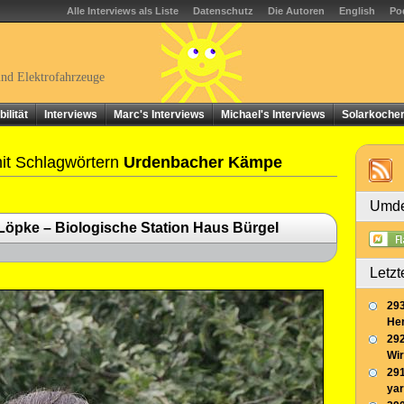
Alle Interviews als Liste
Datenschutz
Die Autoren
English
Po
und Elektrofahrzeuge
ilität
Interviews
Marc's Interviews
Michael's Interviews
Solarkoche
it Schlagwörtern
Urdenbacher Kämpe
Umde
Löpke – Biologische Station Haus Bürgel
Letzt
293
Her
292
Wir
291
yar