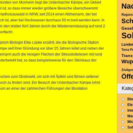
 Norden von Monheim liegt die Urdenbacher Kämpe, ein Gebiet
Nac
ht ist, so dass immer wieder größere Bereiche überschwemmt
Hartholzauwald in NRW, seit 2014 einen Altrheinarm, der bei
Region
Sch
 ist, aber bei Hochwasser durchaus 50 m breit werden kann. In
in den letzten fünf Jahren durch die Wiedervernässung auf rund 2
Gesel
rtfacht.
So
iplom-Biologin Elke Löpke erzählt, die die Biologische Station
Landwi
mpe seit ihrer Gründung vor über 25 Jahren leitet und neben der
Terra P
heinarm auch die riesigen Flächen der Streuobstwiesen mit rund
Trans
belebt hat, so dass beispielsweise für den Steinkauz der
Wup
Zivilge
Öff
hen zum Obstmarkt, um sich mit Äpfeln und Birnen seltener
noch zu finden sind. Ein Besuch der Urdenbacher Kämpe lohnt
Kate
t, um an einer der zahlreichen Führungen der Biostation
Blo
Ele
Int
Mar
Mic
So