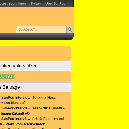
dcast abonnieren
Twitter
Über SunPod
r
nken unterstützen:
e Beiträge
 SunPod-Interview: Johanna Herz –
mann blüht auf
 SunPod-Interview: Jean-Chris Binetti –
 bauen Zukunft eG
 SunPod-Interview: Frieda Feld – rh:ool
n – Wolle von Deichschafen