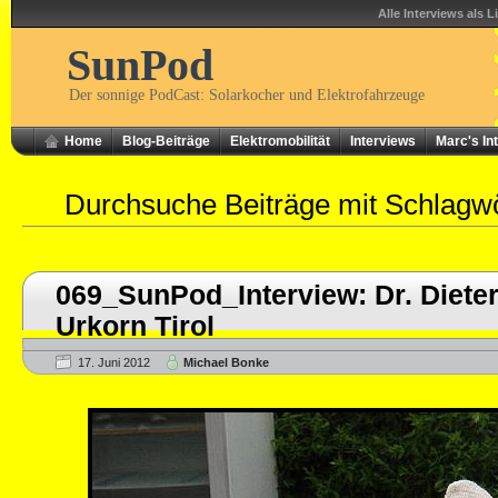
Alle Interviews als L
SunPod
Der sonnige PodCast: Solarkocher und Elektrofahrzeuge
Home
Blog-Beiträge
Elektromobilität
Interviews
Marc's In
Durchsuche Beiträge mit Schlagw
069_SunPod_Interview: Dr. Diete
Urkorn Tirol
17. Juni 2012
Michael Bonke