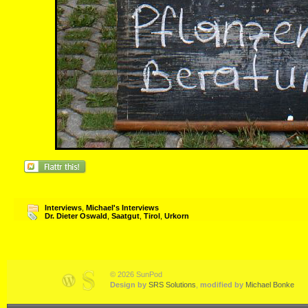
Interviews
,
Michael's Interviews
Dr. Dieter Oswald
,
Saatgut
,
Tirol
,
Urkorn
© 2026 SunPod
Design by
SRS Solutions
,
modified by
Michael Bonke