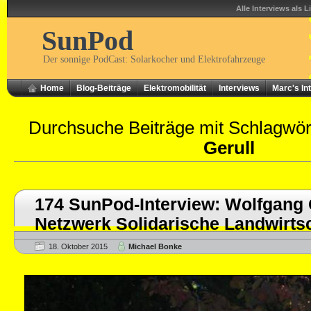
Alle Interviews als L
SunPod
Der sonnige PodCast: Solarkocher und Elektrofahrzeuge
Home
Blog-Beiträge
Elektromobilität
Interviews
Marc's In
Durchsuche Beiträge mit Schlagwö
Gerull
174 SunPod-Interview: Wolfgang 
Netzwerk Solidarische Landwirts
18. Oktober 2015
Michael Bonke