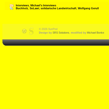
Interviews
,
Michael's Interviews
Buchholz
,
SoLawi
,
solidarische Landwirtschaft
,
Wolfgang Gerull
© 2026 SunPod
Design by
SRS Solutions
,
modified by
Michael Bonke