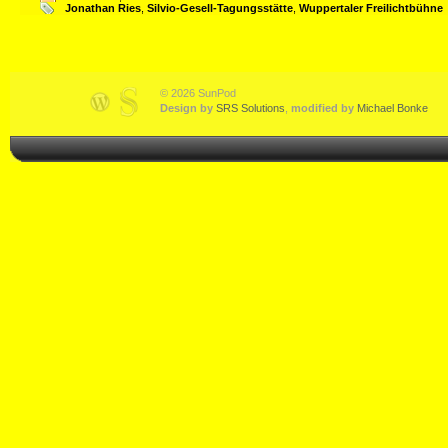
Jonathan Ries
,
Silvio-Gesell-Tagungsstätte
,
Wuppertaler Freilichtbühne
© 2026 SunPod
Design by
SRS Solutions
,
modified by
Michael Bonke