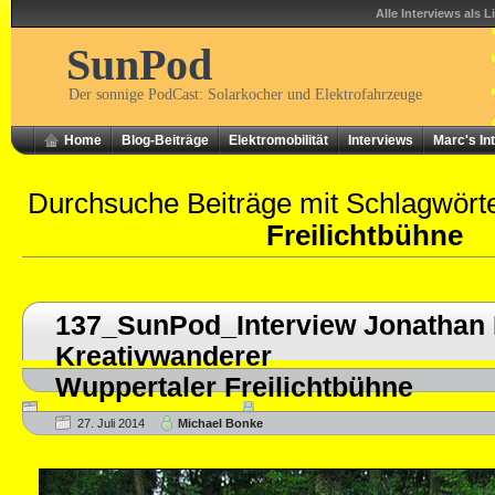
Alle Interviews als L
SunPod
Der sonnige PodCast: Solarkocher und Elektrofahrzeuge
Home
Blog-Beiträge
Elektromobilität
Interviews
Marc's In
Durchsuche Beiträge mit Schlagwört
Freilichtbühne
137_SunPod_Interview Jonathan 
Kreativwanderer
Wuppertaler Freilichtbühne
27. Juli 2014
Michael Bonke