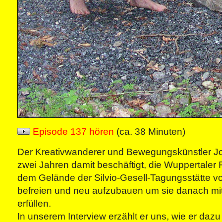
Episode 137 hören
(ca. 38 Minuten)
Der Kreativwanderer und Bewegungskünstler Jon
zwei Jahren damit beschäftigt, die Wuppertaler 
dem Gelände der Silvio-Gesell-Tagungsstätte v
befreien und neu aufzubauen um sie danach m
erfüllen.
In unserem Interview erzählt er uns, wie er da