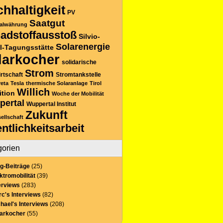
hhaltigkeit
PV
Saatgut
alwährung
adstoffausstoß
Silvio-
Solarenergie
l-Tagungsstätte
larkocher
solidarische
Strom
rtschaft
Stromtankstelle
reta
Tesla
thermische Solaranlage
Tirol
Willich
ition
Woche der Mobilität
pertal
Wuppertal Institut
Zukunft
sellschaft
entlichkeitsarbeit
gorien
g-Beiträge
(25)
ktromobilität
(39)
erviews
(283)
c's Interviews
(82)
hael's Interviews
(208)
larkocher
(55)