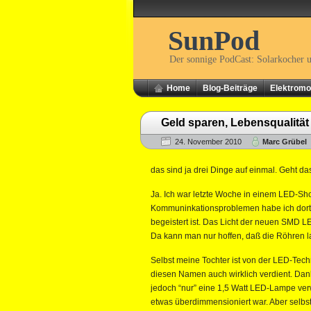
SunPod
Der sonnige PodCast: Solarkocher 
Home
Blog-Beiträge
Elektromob
Geld sparen, Lebensqualitä
24. November 2010
Marc Grübel
das sind ja drei Dinge auf einmal. Geht da
Ja. Ich war letzte Woche in einem LED-Sh
Kommuninkationsproblemen habe ich dort 
begeistert ist. Das Licht der neuen SMD LE
Da kann man nur hoffen, daß die Röhren la
Selbst meine Tochter ist von der LED-Techni
diesen Namen auch wirklich verdient. Dan
jedoch “nur” eine 1,5 Watt LED-Lampe ve
etwas überdimmensioniert war. Aber selbs