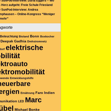
 SunPod-Interview: Daria Eggers – Wo
 Herz aufgeht: Freie Schule Friesland
 SunPod-Interview: Andrea
mphausen – Online-Kongress “Weniger
 mehr”
agworte
Bonn
Beleuchtung
Bioland
Boxkocher
Deepak Gadhia
Drehstromnetz
elektrische
dorf
bilität
ektroauto
ektromobilität
ewende
Entwicklungshilfe
neuerbare
ergien
Faro
Indien
Ernährung
Marc
unikation
LED
übel
Michael Bonke