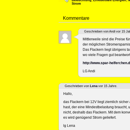
Beleuchtung
,
Erneuerbare Energien
,
N
Strom
Kommentare
Geschrieben von Andi vor 15 Ja
Mittlerweile sind die Preise f
der möglichen Stromersparnis 
Das Flackern liegt übrigens t
wo viele Fragen gut beantwor
http://www.spar-helferchen.
LG Andi
Geschrieben von
Lena
vor 15 Jahre.
Hallo,
das Flackern bei 12V liegt ziemlich sicher
hast, der eine Mindestbelastung braucht, u
nicht, deshalb das Flackern. Mit dem konv
es wird genügend Strom geliefert.
lg Lena