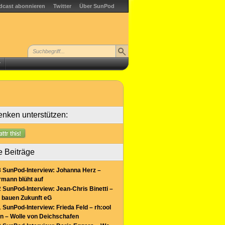
dcast abonnieren
Twitter
Über SunPod
r
nken unterstützen:
e Beiträge
 SunPod-Interview: Johanna Herz –
mann blüht auf
 SunPod-Interview: Jean-Chris Binetti –
 bauen Zukunft eG
 SunPod-Interview: Frieda Feld – rh:ool
n – Wolle von Deichschafen