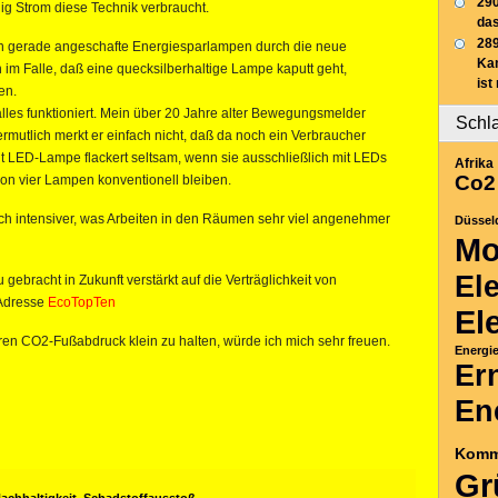
290
nig Strom diese Technik verbraucht.
das
289
inn gerade angeschafte Energiesparlampen durch die neue
Ka
im Falle, daß eine quecksilberhaltige Lampe kaputt geht,
ist
en.
lles funktioniert. Mein über 20 Jahre alter Bewegungsmelder
Schl
rmutlich merkt er einfach nicht, daß da noch ein Verbraucher
olt LED-Lampe flackert seltsam, wenn sie ausschließlich mit LEDs
Afrika
Co2
on vier Lampen konventionell bleiben.
h intensiver, was Arbeiten in den Räumen sehr viel angenehmer
Düssel
Mo
El
gebracht in Zukunft verstärkt auf die Verträglichkeit von
 Adresse
EcoTopTen
El
en CO2-Fußabdruck klein zu halten, würde ich mich sehr freuen.
Energi
Er
En
Komm
Gr