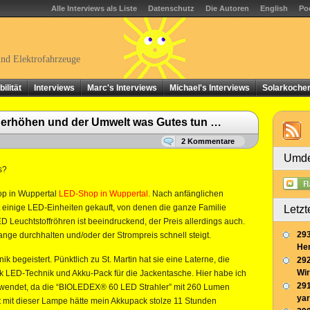
Alle Interviews als Liste
Datenschutz
Die Autoren
English
Po
und Elektrofahrzeuge
ilität
Interviews
Marc's Interviews
Michael's Interviews
Solarkoche
t erhöhen und der Umwelt was Gutes tun …
2 Kommentare
Umde
s?
op in Wuppertal
LED-Shop in Wuppertal
. Nach anfänglichen
einige LED-Einheiten gekauft, von denen die ganze Familie
Letzt
D Leuchtstoffröhren ist beeindruckend, der Preis allerdings auch.
293
nge durchhalten und/oder der Strompreis schnell steigt.
Her
k begeistert. Pünktlich zu St. Martin hat sie eine Laterne, die
292
Wir
k LED-Technik und Akku-Pack für die Jackentasche. Hier habe ich
291
rwendet, da die “BIOLEDEX® 60 LED Strahler” mit 260 Lumen
yar
t mit dieser Lampe hätte mein Akkupack stolze 11 Stunden