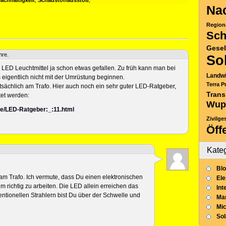
achhaltigkeit
,
Schadstoffausstoß
,
Nac
Region
Sch
Gesel
hre.
So
ür LED Leuchtmittel ja schon etwas gefallen. Zu früh kann man bei
Landwi
eigentlich nicht mit der Umrüstung beginnen.
Terra P
atsächlich am Trafo. Hier auch noch ein sehr guter LED-Ratgeber,
Trans
tet werden:
Wup
de/LED-Ratgeber:_:11.html
Zivilge
Öff
Kate
Blo
 am Trafo. Ich vermute, dass Du einen elektronischen
Ele
m richtig zu arbeiten. Die LED allein erreichen das
Int
entionellen Strahlern bist Du über der Schwelle und
Mar
Mic
So